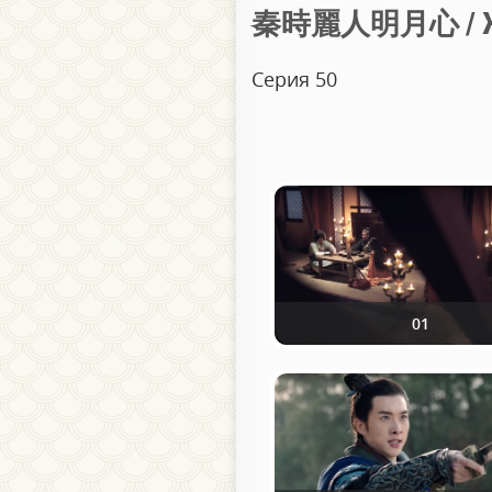
秦時麗人明月心 / Жен
Серия 50
01