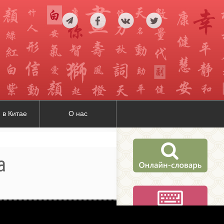
 в Китае
О нас
а