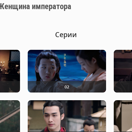
щина императора
Серии
02