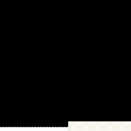
18.11.2021 13:29
Китайцыы в аутентичных
материалах считают, что в
словах 口，田， 日
используется héng zhé gõu, а
не héng gõu.