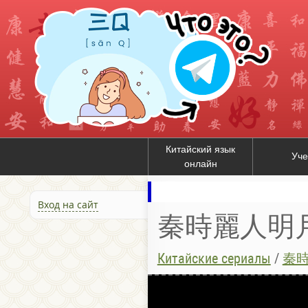
Китайский язык
Уче
онлайн
Вход на сайт
秦時麗人明月心 /
Китайские сериалы
/
秦時麗