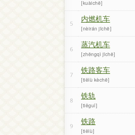
kuàichē
内燃机车
5
nèirán jīchē
蒸汽机车
6
zhēngqì jīchē
铁路客车
7
tiělù kèchē
铁轨
8
tiěguǐ
铁路
9
tiělù