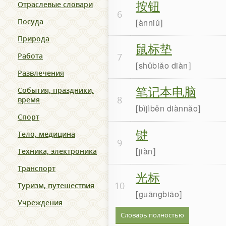
按钮
Отраслевые словари
6
Посуда
ànniǔ
Природа
鼠标垫
Работа
7
shǔbiǎo diàn
Развлечения
笔记本电脑
События, праздники,
8
время
bǐjìběn diànnǎo
Спорт
键
Тело, медицина
9
jiàn
Техника, электроника
Транспорт
光标
10
Туризм, путешествия
guāngbiāo
Учреждения
Словарь полностью