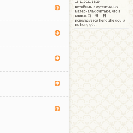
18.11.2021 13:29
Китайцыы в аутентичных
материалах считают, что в
словах 口，田， 日
используется héng zhé gõu, а
не héng gõu.