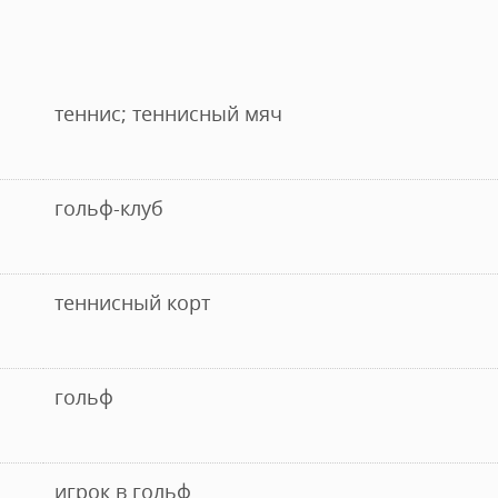
теннис; теннисный мяч
гольф-клуб
теннисный корт
гольф
игрок в гольф