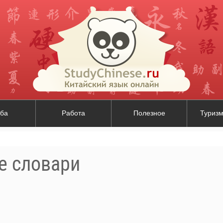
ба
Работа
Полезное
Туризм
е словари