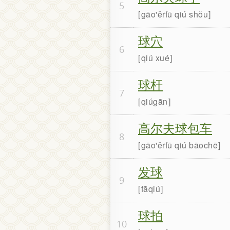
5
gāo'ěrfū qiú shǒu
球穴
6
qiú xué
球杆
7
qiúgān
高尔夫球包车
8
gāo'ěrfū qiú bāochē
发球
9
fāqiú
球拍
10