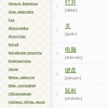
打开
Деньги, финансы
1
dǎkāi
Дом, квартира
Еда
关
Иероглифы
2
guān
Искусство
Китай
电脑
Китайские рецепты
3
diànnǎo
Компьютеры
键盘
Люди
4
Меры, емкости
jiànpán
Мир, география
鼠标
Образование
5
shǔbiāo
Одежда, обувь, мода