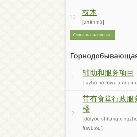
枕木
10
zhěnmù
Словарь полностью
Горнодобывающа
辅助和服务项目
1
fǔzhù hé fúwù xiàngm
带有食堂行政服
楼
2
dàiyǒu shítáng xíngzh
fúwùlóu