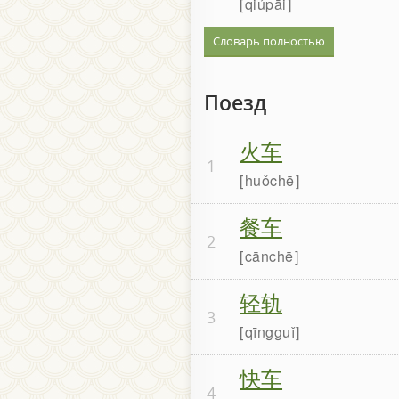
qiúpāi
Словарь полностью
Поезд
火车
1
huǒchē
餐车
2
cānchē
轻轨
3
qīngguǐ
快车
4