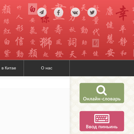
 в Китае
О нас