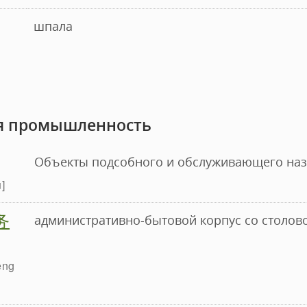
шпала
я промышленность
Объекты подсобного и обслуживающего на
ù
务
административно-бытовой корпус со столов
èng