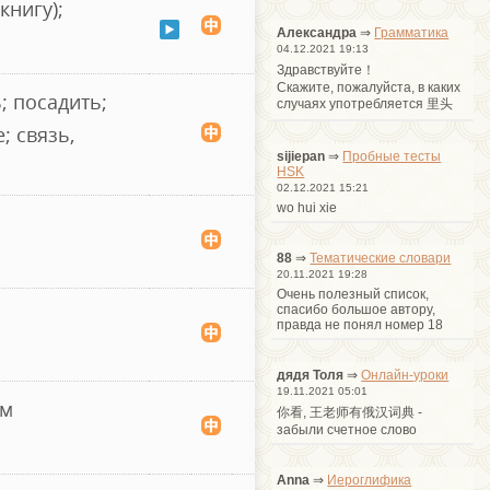
книгу);
Александра
⇒
Грамматика
04.12.2021 19:13
Здравствуйте！
Cкажите, пожалуйста, в каких
; посадить;
случаях употребляется 里头
; связь,
sijiepan
⇒
Пробные тесты
HSK
02.12.2021 15:21
wo hui xie
88
⇒
Тематические словари
20.11.2021 19:28
Очень полезный список,
спасибо большое автору,
правда не понял номер 18
дядя Толя
⇒
Онлайн-уроки
19.11.2021 05:01
ом
你看, 王老师有俄汉词典 -
забыли счетное слово
Anna
⇒
Иероглифика