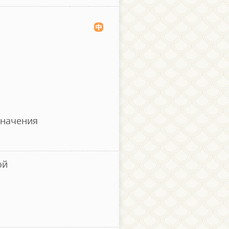
значения
ой