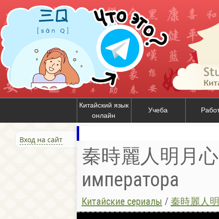
Китайский язык
Учеба
Рабо
онлайн
Вход на сайт
秦時麗人明月心 / 
императора
Китайские сериалы
/
秦時麗人明月心 