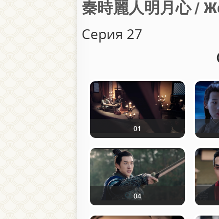
秦時麗人明月心 / Женщ
Серия 27
01
04