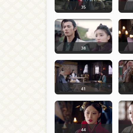
35
38
41
44