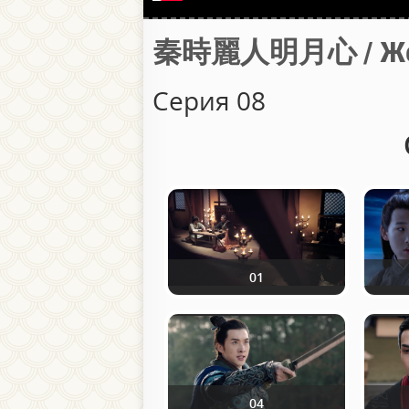
秦時麗人明月心 / Женщ
Серия 08
01
04