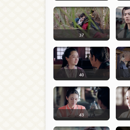
37
40
43