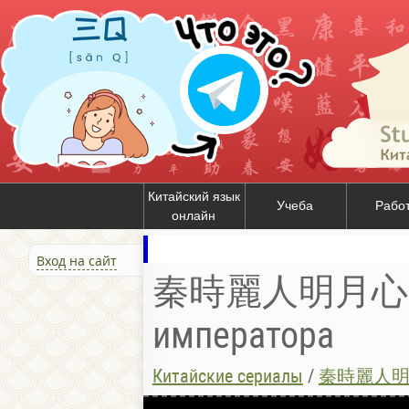
Китайский язык
Учеба
Рабо
онлайн
Вход на сайт
秦時麗人明月心 / 
императора
Китайские сериалы
/
秦時麗人明月心 