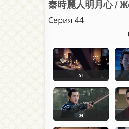
秦時麗人明月心 / Женщ
Серия 44
01
04