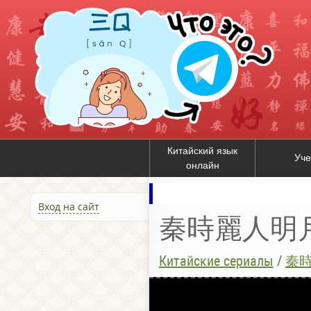
Китайский язык
Уче
онлайн
Вход на сайт
秦時麗人明月心 /
Китайские сериалы
/
秦時麗