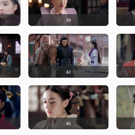
39
42
45