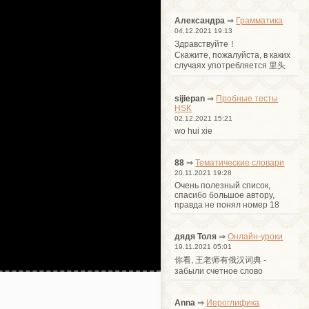
Александра
⇒
Грамматика
04.12.2021 19:13
Здравствуйте！
Cкажите, пожалуйста, в каких
случаях употребляется 里头
sijiepan
⇒
Пробные тесты
HSK
02.12.2021 15:21
wo hui xie
88
⇒
Тематические словари
20.11.2021 19:28
Очень полезный список,
спасибо большое автору,
правда не понял номер 18
дядя Толя
⇒
Онлайн-уроки
19.11.2021 05:01
你看, 王老师有俄汉词典 -
забыли счетное слово
Anna
⇒
Иероглифика