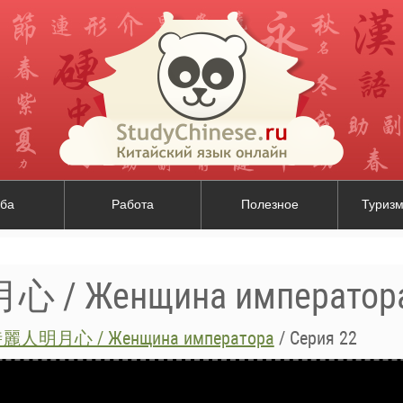
ба
Работа
Полезное
Туризм
 Женщина император
人明月心 / Женщина императора
/
Серия 22