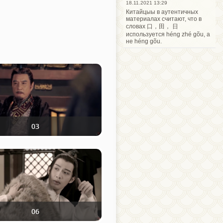
18.11.2021 13:29
Китайцыы в аутентичных
материалах считают, что в
словах 口，田， 日
используется héng zhé gõu, а
не héng gõu.
03
06