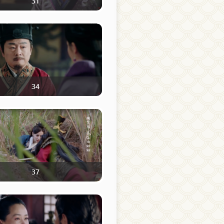
31
34
37