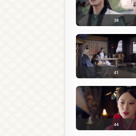
38
41
44