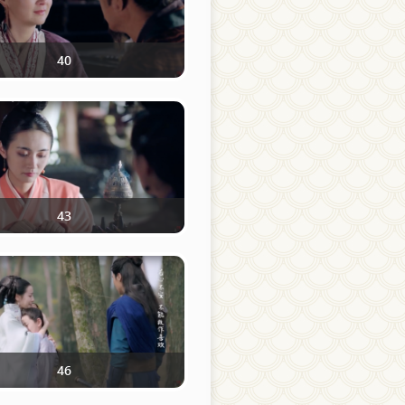
40
43
46