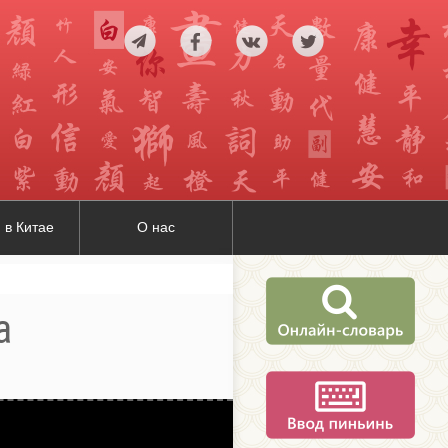
 в Китае
О нас
а