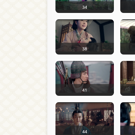
34
38
41
44