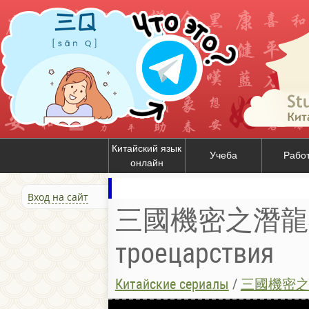
Китайский язык
Учеба
Рабо
онлайн
Вход на сайт
三國機密之潛龍在淵
троецарствия
Китайские сериалы
/
三國機密之潛龍在