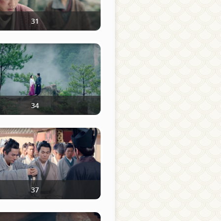
31
34
37