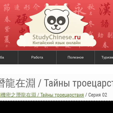
ба
Работа
Полезное
Туризм
淵 / Тайны троецарст
密之潛龍在淵 / Тайны троецарствия
/
Серия 02