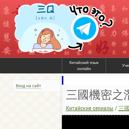
Китайский язык
Уче
онлайн
Вход на сайт
三國機密之潛龍在
Китайские сериалы
/
三國機