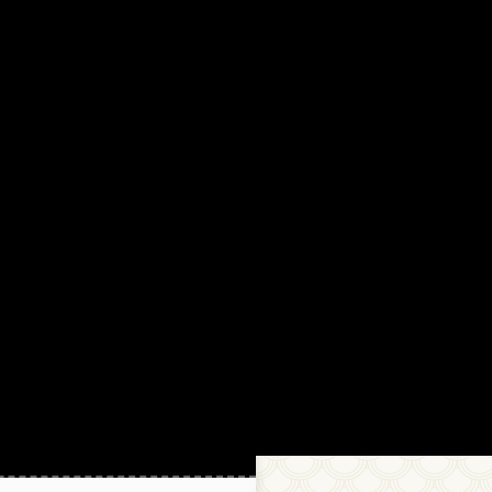
18.11.2021 13:29
Китайцыы в аутентичных
материалах считают, что в
словах 口，田， 日
используется héng zhé gõu, а
не héng gõu.