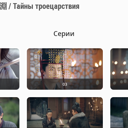
айны троецарствия
Серии
03