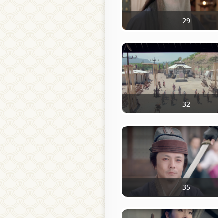
29
32
35