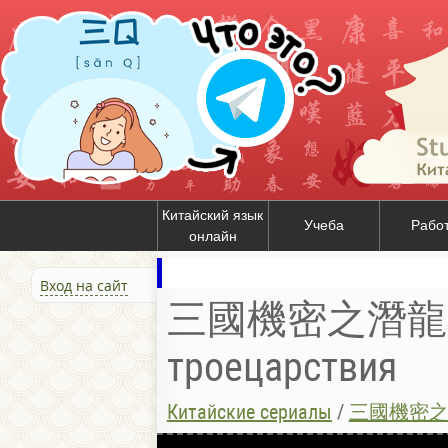
Китайский язык
Учеба
Рабо
онлайн
Вход на сайт
三國機密之潛龍在淵
троецарствия
Китайские сериалы
/
三國機密之潛龍在