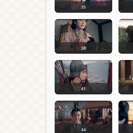
35
38
41
44