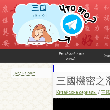
Китайский язык
Уче
онлайн
Вход на сайт
三國機密之潛龍在
Китайские сериалы
/
三國機