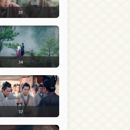
31
34
37