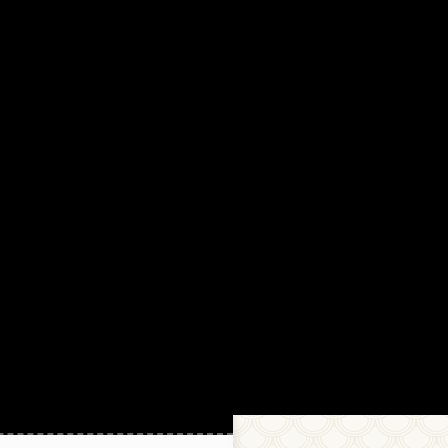
18.11.2021 13:29
Китайцыы в аутентичных
материалах считают, что в
словах 口，田， 日
используется héng zhé gõu, а
не héng gõu.