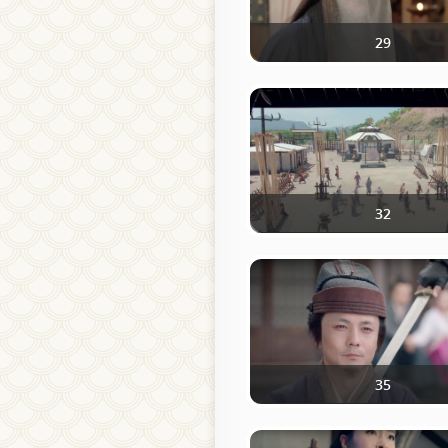
29
32
35