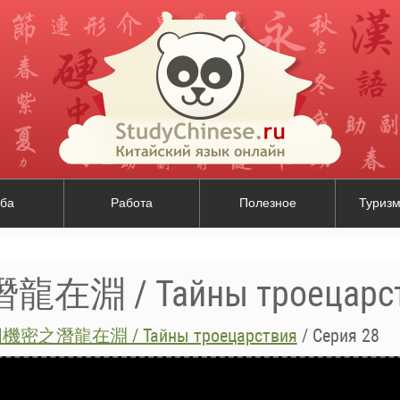
ба
Работа
Полезное
Туризм
淵 / Тайны троецарст
密之潛龍在淵 / Тайны троецарствия
/
Серия 28