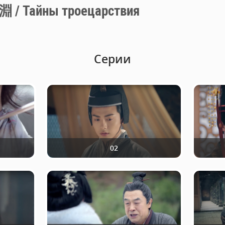
айны троецарствия
Серии
02