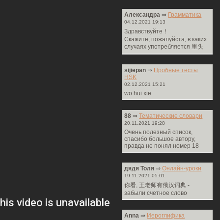
Александра
⇒
Грамматика
04.12.2021 19:13
Здравствуйте！
Cкажите, пожалуйста, в каких
случаях употребляется 里头
sijiepan
⇒
Пробные тесты
HSK
02.12.2021 15:21
wo hui xie
88
⇒
Тематические словари
20.11.2021 19:28
Очень полезный список,
спасибо большое автору,
правда не понял номер 18
дядя Толя
⇒
Онлайн-уроки
19.11.2021 05:01
你看, 王老师有俄汉词典 -
забыли счетное слово
Anna
⇒
Иероглифика