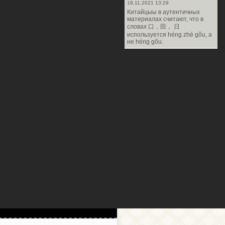
18.11.2021 13:29
Китайцыы в аутентичных
материалах считают, что в
словах 口，田， 日
используется héng zhé gõu, а
не héng gõu.