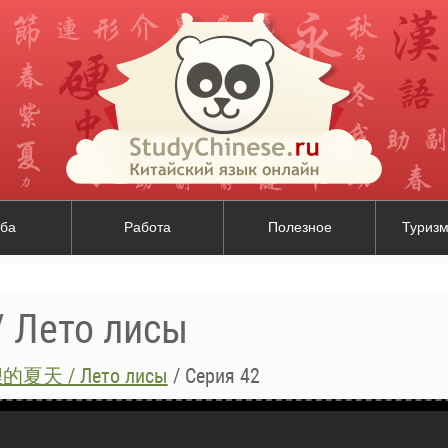
ба
Работа
Полезное
Туризм
ето лисы
夏天 / Лето лисы
/
Серия 42