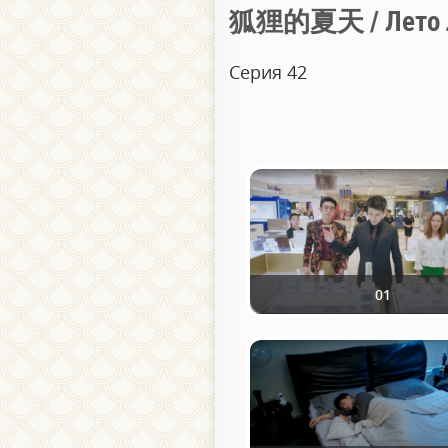
狐狸的夏天 / Лето 
Серия 42
01