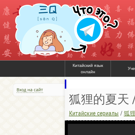
Китайский язык
Уче
онлайн
Вход на сайт
狐狸的夏天 / Л
Китайские сериалы
/
狐狸的