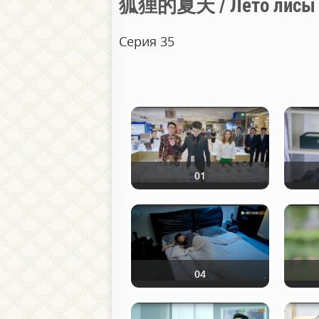
狐狸的夏天 / Лето лисы
Серия 35
01
04