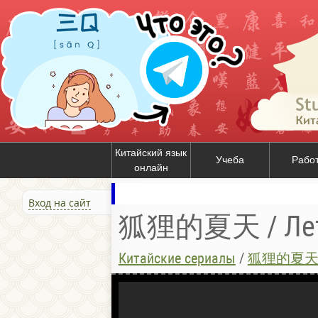
Китайский язык
Учеба
Рабо
онлайн
Вход на сайт
狐狸的夏天 / Лет
Китайские сериалы
/
狐狸的夏天 / 