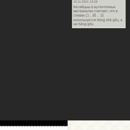
18.11.2021 13:29
Китайцыы в аутентичных
материалах считают, что в
словах 口，田， 日
используется héng zhé gõu, а
не héng gõu.