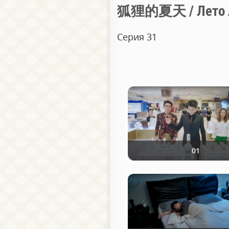
狐狸的夏天 / Лето 
Серия 31
01