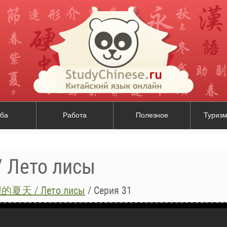
ба
Работа
Полезное
Туризм
ето лисы
夏天 / Лето лисы
/
Серия 31