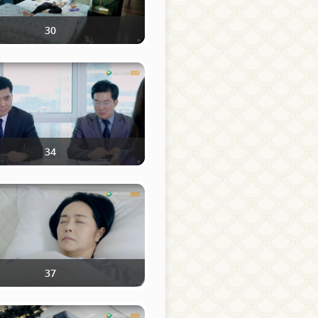
30
34
37