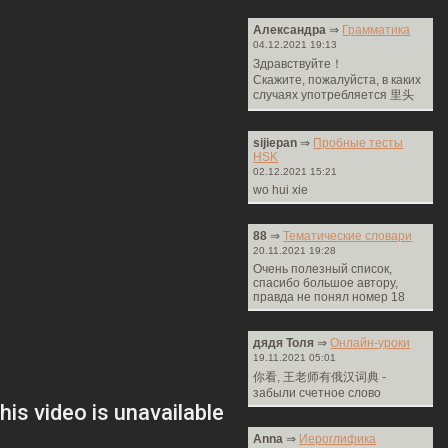
Александра
⇒
Грамматика
04.12.2021 19:13
Здравствуйте！
Cкажите, пожалуйста, в каких
случаях употребляется 里头
sijiepan
⇒
Пробные тесты
HSK
02.12.2021 15:21
wo hui xie
88
⇒
Тематические словари
20.11.2021 19:28
Очень полезный список,
спасибо большое автору,
правда не понял номер 18
дядя Толя
⇒
Онлайн-уроки
19.11.2021 05:01
你看, 王老师有俄汉词典 -
забыли счетное слово
Anna
⇒
Иероглифика