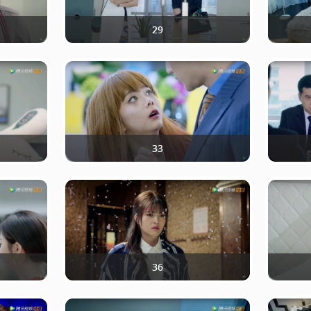
29
33
36