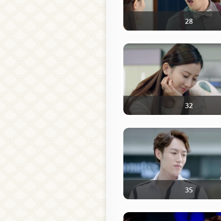
28
32
35