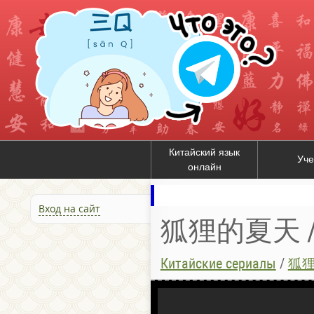
Китайский язык
Уче
онлайн
Вход на сайт
狐狸的夏天 / Л
Китайские сериалы
/
狐狸的