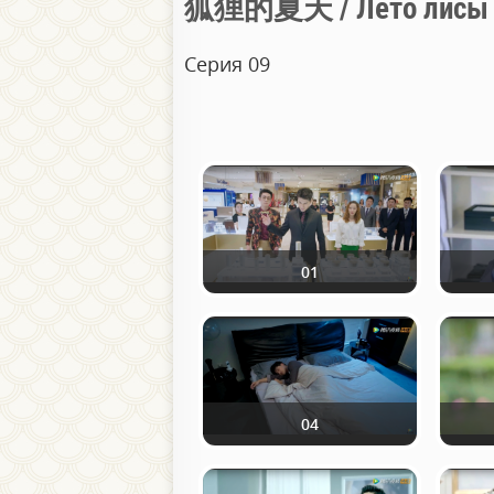
狐狸的夏天 / Лето лисы
Серия 09
01
04