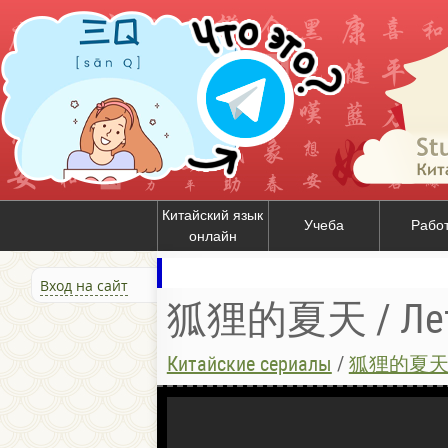
Китайский язык
Учеба
Рабо
онлайн
Вход на сайт
狐狸的夏天 / Лет
Китайские сериалы
/
狐狸的夏天 / 