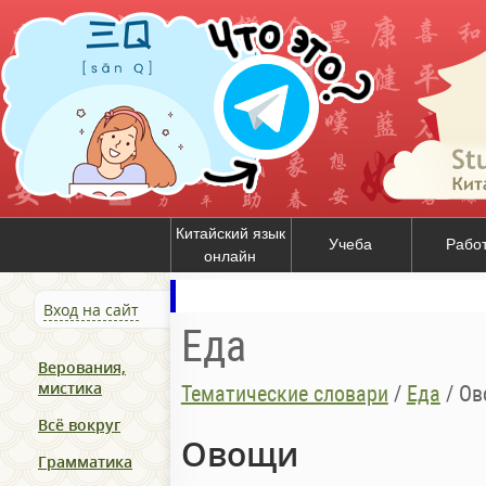
Китайский язык
Учеба
Рабо
онлайн
Вход на сайт
Еда
Верования,
мистика
Тематические словари
/
Еда
/
Ов
Всё вокруг
Овощи
Грамматика