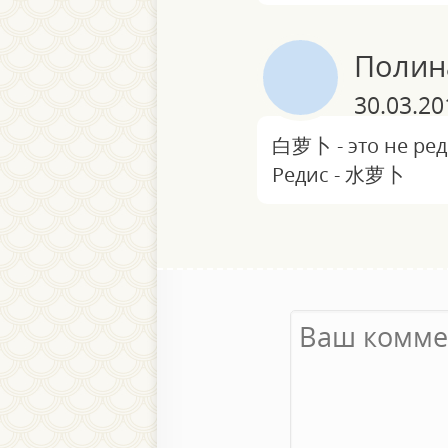
Полин
30.03.20
白萝卜 - это не реди
Редис - 水萝卜