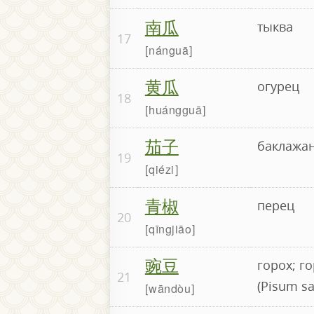
南瓜
тыква
17
nánguā
黄瓜
огурец
18
huángguā
茄子
баклажа
19
qiézi
青椒
перец
20
qīngjiāo
豌豆
горох; г
21
(Pisum sa
wāndòu