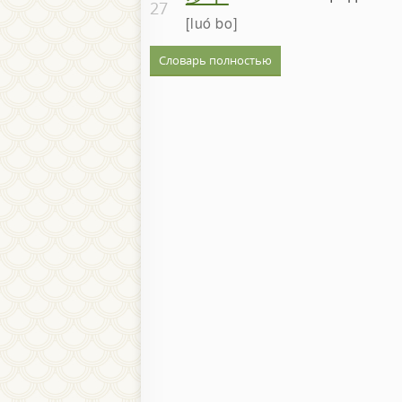
27
luó bo
Словарь полностью