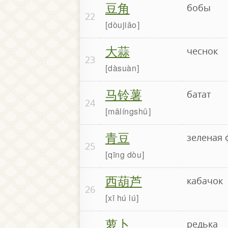
豆角
бобы
22
dòujiǎo
大蒜
чеснок
23
dàsuàn
马铃薯
батат
24
mǎlíngshǔ
青豆
зеленая 
25
qīng dòu
西葫芦
кабачок
26
xī hú lú
萝卜
редька