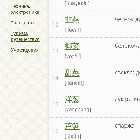
huāyēcài
Техника,
электроника
韭菜
чеснок д
Транспорт
12
jiǔcài
Туризм,
путешествия
椰菜
белокоча
Учреждения
13
yēcài
甜菜
свекла; д
14
tiáncài
洋葱
лук репча
15
yángcōng
芦笋
спаржа
16
lúsǔn