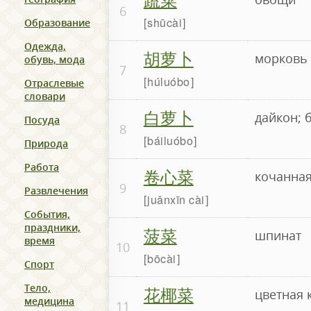
6
shūcài
Образование
Одежда,
胡萝卜
морковь
обувь, мода
7
húluóbo
Отраслевые
словари
白萝卜
дайкон; 
Посуда
8
báiluóbo
Природа
Работа
卷心菜
кочанная
9
Развлечения
juǎnxīn cài
События,
праздники,
菠菜
шпинат
время
10
bōcài
Спорт
Тело,
花椰菜
цветная 
медицина
11