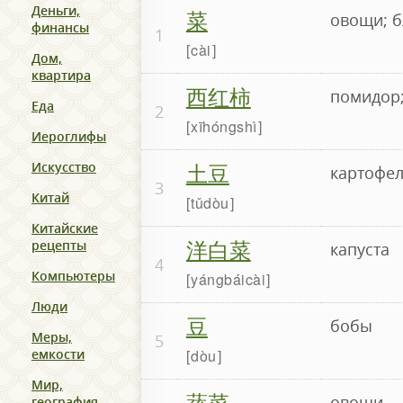
Деньги,
菜
овощи; б
финансы
1
cài
Дом,
квартира
西红柿
помидор;
Еда
2
xīhóngshì
Иероглифы
土豆
Искусство
картофе
3
Китай
tǔdòu
Китайские
洋白菜
рецепты
капуста
4
Компьютеры
yángbáicài
Люди
豆
бобы
Меры,
5
dòu
емкости
Мир,
蔬菜
овощи
география