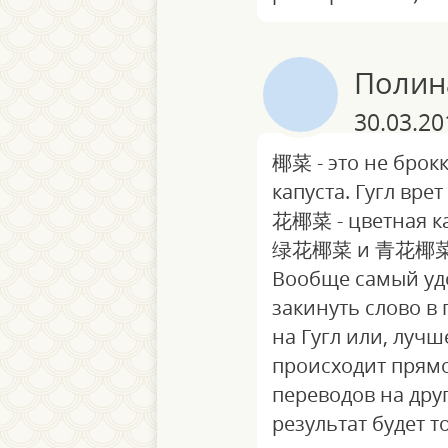
Полин
30.03.20
椰菜 - это не брок
капуста. Гугл врет
花椰菜 - цветная ка
绿花椰菜 и 青花椰菜 -
Вообще самый уд
закинуть слово в
на Гугл или, лучш
происходит прямо
переводов на дру
результат будет т