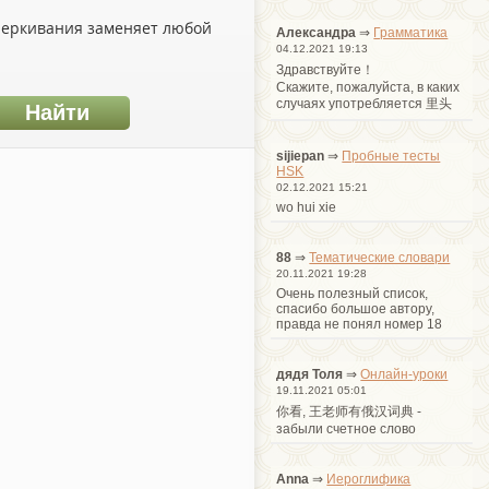
дчеркивания заменяет любой
Александра
⇒
Грамматика
04.12.2021 19:13
Здравствуйте！
Cкажите, пожалуйста, в каких
случаях употребляется 里头
sijiepan
⇒
Пробные тесты
HSK
02.12.2021 15:21
wo hui xie
88
⇒
Тематические словари
20.11.2021 19:28
Очень полезный список,
спасибо большое автору,
правда не понял номер 18
дядя Толя
⇒
Онлайн-уроки
19.11.2021 05:01
你看, 王老师有俄汉词典 -
забыли счетное слово
Anna
⇒
Иероглифика