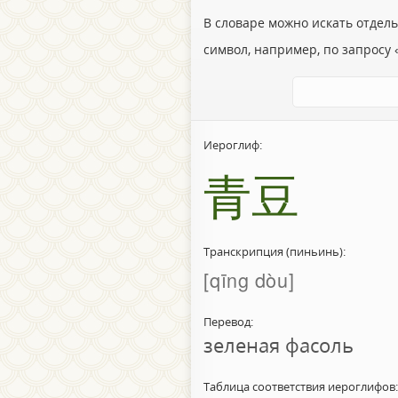
В словаре можно искать отдел
символ, например, по запросу «
Иероглиф:
青豆
Транскрипция (пиньинь):
qīng dòu
Перевод:
зеленая фасоль
Таблица соответствия иероглифов: