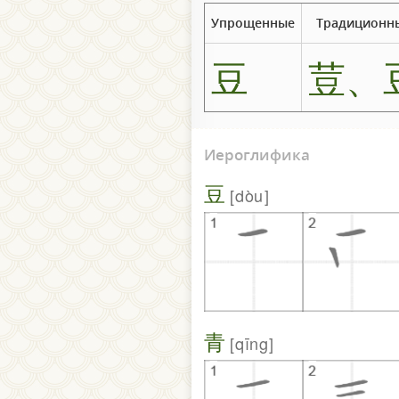
Упрощенные
Традиционн
豆
荳、
Иероглифика
豆
dòu
青
qīng