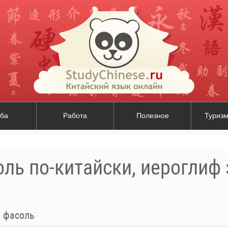
ба
Работа
Полезное
Туризм
ль по-китайски, иероглиф
я фасоль