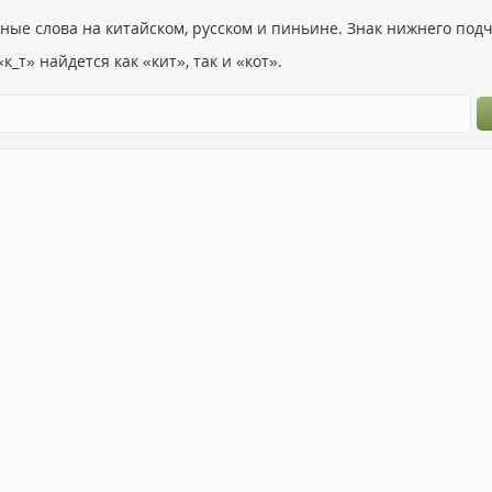
ьные слова на китайском, русском и пиньине. Знак нижнего по
к_т» найдется как «кит», так и «кот».