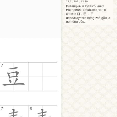
18.11.2021 13:29
Китайцыы в аутентичных
материалах считают, что в
словах 口，田， 日
используется héng zhé gõu, а
не héng gõu.