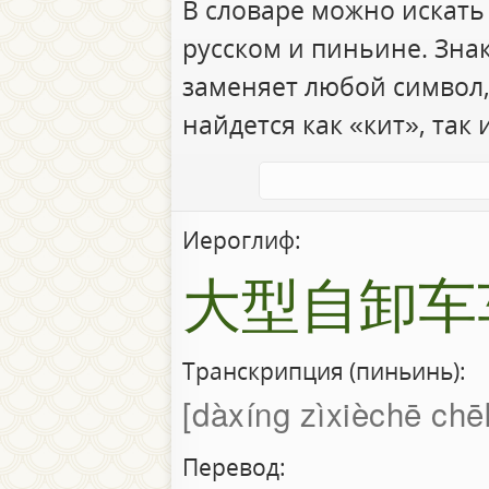
В словаре можно искать
русском и пиньине. Зна
заменяет любой символ,
найдется как «кит», так 
Иероглиф:
大型自卸车
Транскрипция (пиньинь):
dàxíng zìxièchē chē
Перевод: