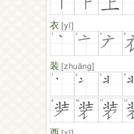
衣
yī
装
zhuāng
西
xī