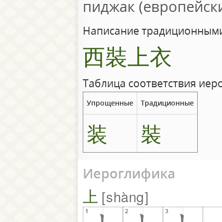
пиджак (европейск
Написание традиционными
西裝上衣
Таблица соответствия иер
Упрощенные
Традиционные
装
裝
Иероглифика
上
shàng