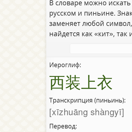
В словаре можно искать
русском и пиньине. Зна
заменяет любой символ,
найдется как «кит», так 
Иероглиф:
西装上衣
Транскрипция (пиньинь):
xīzhuāng shàngyī
Перевод: