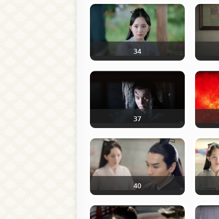
34
37
40