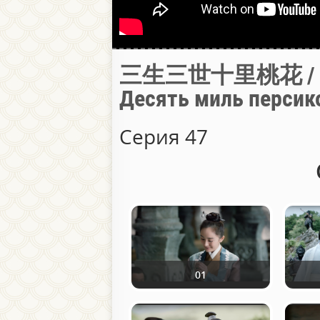
三生三世十里桃花 / Три 
Десять миль персик
Серия 47
01