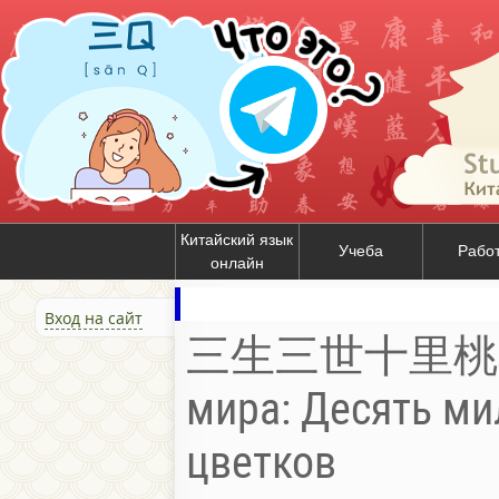
Китайский язык
Учеба
Рабо
онлайн
Вход на сайт
三生三世十里桃花 / 
мира: Десять ми
цветков