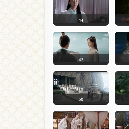
44
47
50