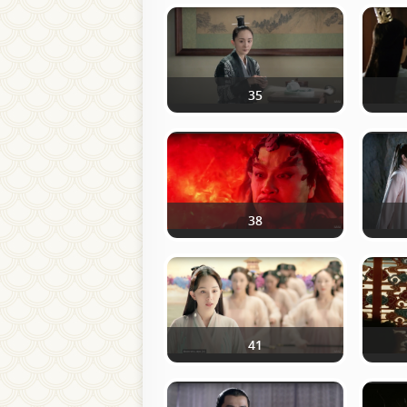
35
38
41