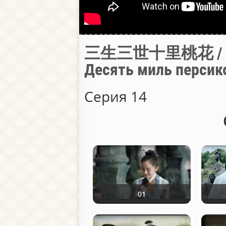
三生三世十里桃花 / Три 
Десять миль персик
Серия 14
01