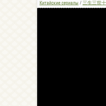
Китайские сериалы
/
三生三世十里桃花 / Тр