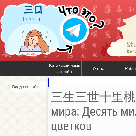
Китайский язык
Учеба
Рабо
онлайн
Вход на сайт
三生三世十里桃花 / 
мира: Десять ми
цветков