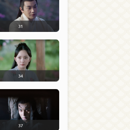
31
34
37