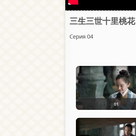
三生三世十里桃花 / Три 
Серия 04
01