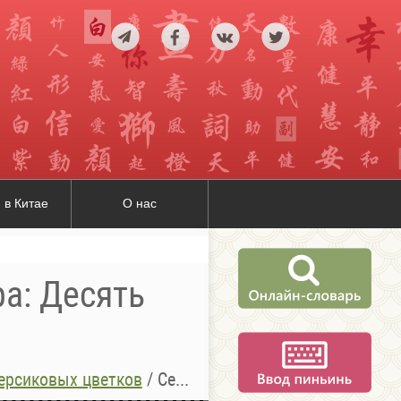
 в Китае
О нас
: Десять
рсиковых цветков
/
Серия 04