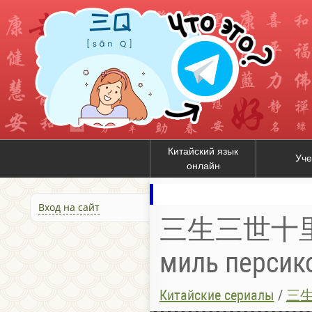
Китайский язык
Уче
онлайн
Вход на сайт
三生三世十里桃花 /
миль персик
Китайские сериалы
/
三生三