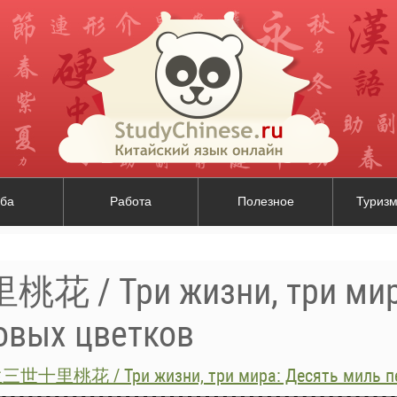
ба
Работа
Полезное
Туризм
 Три жизни, три мира
овых цветков
世十里桃花 / Три жизни, три мира: Десять миль пе