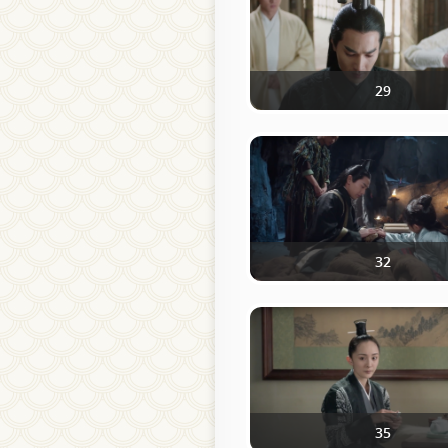
29
32
35