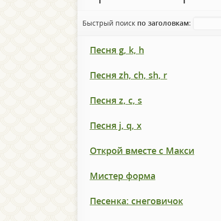
Быстрый поиск
по заголовкам
:
Песня g, k, h
Песня zh, ch, sh, r
Песня z, c, s
Песня j, q, x
Открой вместе с Макси
Мистер форма
Песенка: снеговичок