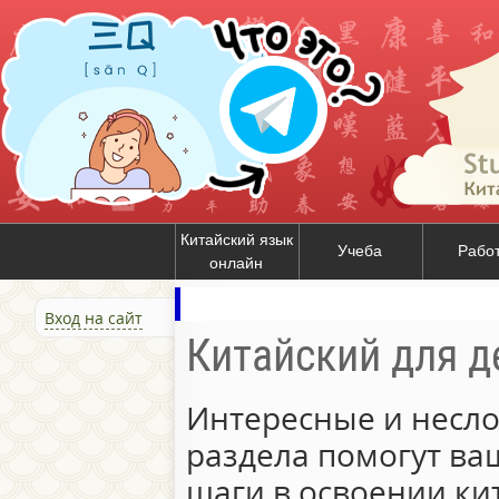
Китайский язык
Учеба
Рабо
онлайн
Вход на сайт
Китайский для д
Интересные и несл
раздела помогут ва
шаги в освоении ки