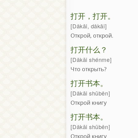
打开，打开。
Dǎkāi, dǎkāi
Открой, открой.
打开什么？
Dǎkāi shénme
Что открыть?
打开书本。
Dǎkāi shūběn
Открой книгу
打开书本。
Dǎkāi shūběn
Открой книгу