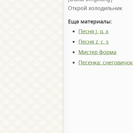
Открой холодильник
Еще материалы:
Песня j, q, x
Песня z, c, s
Мистер форма
Песенка: снеговичок