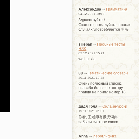
Александра
⇒
Грамматика
04.12.2021 19:13
Здравствуйте！
Cкажите, пожалуйста, в каких
случаях употребляется 里头
sijiepan
⇒
Пробные тесты
HSK
02.12.2021 15:21
wo hui xie
88
⇒
Тематические словари
20.11.2021 19:28
Очень полезный список,
спасибо большое автору,
правда не понял номер 18
дядя Толя
⇒
Онлайн-уроки
19.11.2021 05:01
你看, 王老师有俄汉词典 -
забыли счетное слово
Anna
⇒
Иероглифика