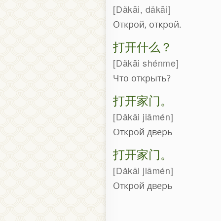
Dǎkāi, dǎkāi
Открой, открой.
打开什么？
Dǎkāi shénme
Что открыть?
打开家门。
Dǎkāi jiāmén
Открой дверь
打开家门。
Dǎkāi jiāmén
Открой дверь