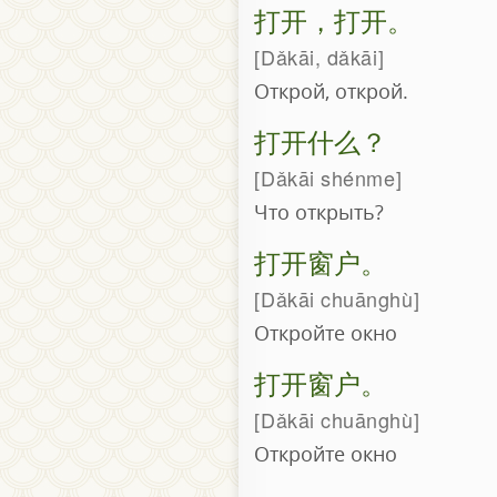
打开，打开。
Dǎkāi, dǎkāi
Открой, открой.
打开什么？
Dǎkāi shénme
Что открыть?
打开窗户。
Dǎkāi chuānghù
Откройте окно
打开窗户。
Dǎkāi chuānghù
Откройте окно