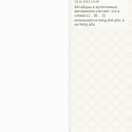
18.11.2021 13:29
Китайцыы в аутентичных
материалах считают, что в
словах 口，田， 日
используется héng zhé gõu, а
не héng gõu.