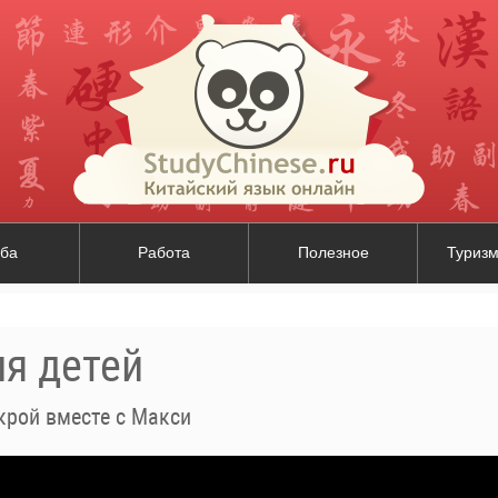
ба
Работа
Полезное
Туризм
ля детей
крой вместе с Макси