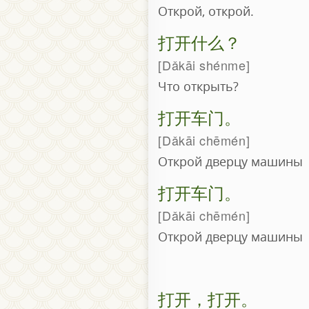
Открой, открой.
打开什么？
Dǎkāi shénme
Что открыть?
打开车门。
Dǎkāi chēmén
Открой дверцу машины
打开车门。
Dǎkāi chēmén
Открой дверцу машины
打开，打开。