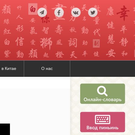
 в Китае
О нас