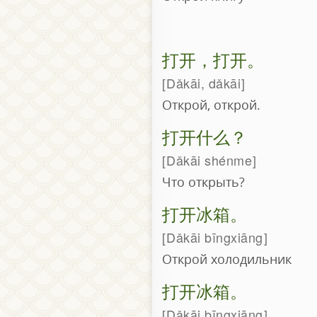
打开，打开。
Dǎkāi, dǎkāi
Открой, открой.
打开什么？
Dǎkāi shénme
Что открыть?
打开冰箱。
Dǎkāi bīngxiāng
Открой холодильник
打开冰箱。
Dǎkāi bīngxiāng