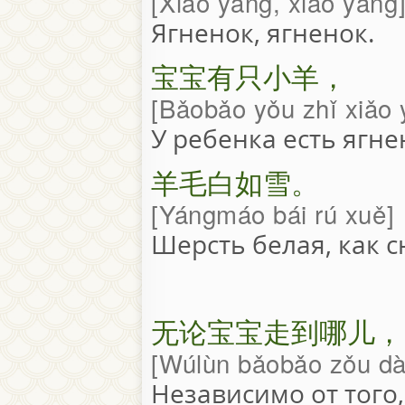
Xiǎo yáng, xiǎo yáng
Ягненок, ягненок.
宝宝有只小羊，
Bǎobǎo yǒu zhǐ xiǎo
У ребенка есть ягне
羊毛白如雪。
Yángmáo bái rú xuě
Шерсть белая, как с
无论宝宝走到哪儿，
Wúlùn bǎobǎo zǒu dà
Независимо от того,