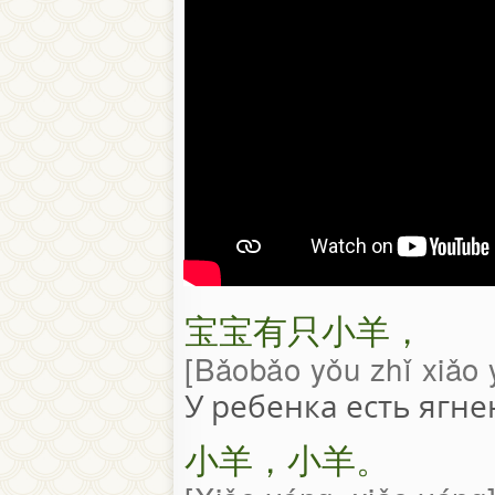
宝宝有只小羊，
Bǎobǎo yǒu zhǐ xiǎo
У ребенка есть ягне
小羊，小羊。