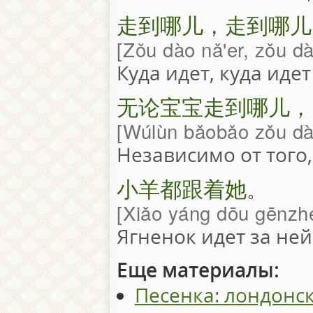
走到哪儿，走到哪儿
Zǒu dào nǎ'er, zǒu dà
Куда идет, куда идет
无论宝宝走到哪儿，
Wúlùn bǎobǎo zǒu dà
Независимо от того,
小羊都跟着她
。
Xiǎo yáng dōu gēnzh
Ягненок идет за ней
Еще материалы:
Песенка: лондонс