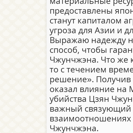
материальные ресур
предоставлены япо
станут капиталом аг
угроза для Азии и д
Выражаю надежду на
способ, чтобы гара
Чжунчжэна. Что же 
то с течением врем
решение». Получив 
оказал влияние на 
убийства Цзян Чжун
важный связующий 
взаимоотношениях 
Чжунчжэна.