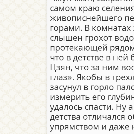
самом краю селения
живописнейшего пе
горами. В комнатах
слышен грохот вод
протекающей рядом 
что в детстве в ней
Цзян, что за ним в
глаз». Якобы в трех
засунул в горло пал
измерить его глуби
удалось спасти. Ну 
детства отличался 
упрямством и даже 