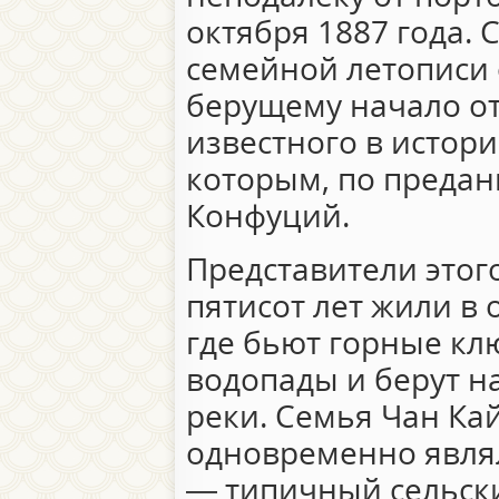
октября 1887 года. 
семейной летописи 
берущему начало от
известного в истори
которым, по предан
Конфуций.
Представители этог
пятисот лет жили в
где бьют горные кл
водопады и берут н
реки. Семья Чан Ка
одновременно являл
— типичный сельски