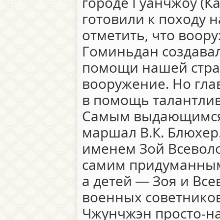
городе Гуанчжоу (К
готовили к походу н
отметить, что воор
Гоминьдан создава
помощи нашей стран
вооружение. Но гл
в помощь талантли
Самым выдающимся 
маршал В.К. Блюхер.
именем Зой Всеволо
самим придуманным.
а детей — Зоя и Вс
военных советников
Чжунчжэн просто-на