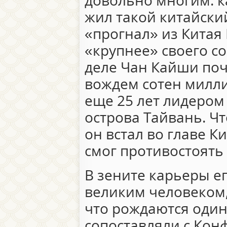
довольно многим: ка
жил такой китайски
«прогнал» из Китая
«крупнее» своего с
деле Чан Кайши поч
вождем сотен милли
еще 25 лет лидеро
острова Тайвань. Чт
он встал во главе К
смог противостоять
В зените карьеры е
великим человеком,
что рождаются один 
сопоставляли с Кон