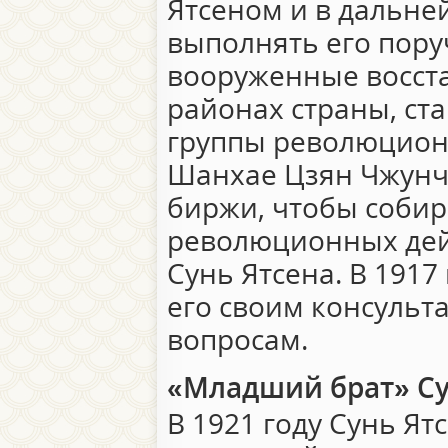
Ятсеном и в дальне
выполнять его пору
вооруженные восста
районах страны, ст
группы революцион
Шанхае Цзян Чжунчж
биржи, чтобы собир
революционных дей
Сунь Ятсена. В 1917
его своим консульт
вопросам.
«Младший брат» Су
В 1921 году Сунь Ят