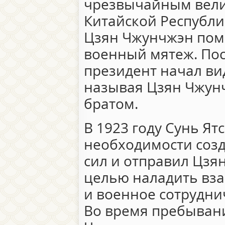
чрезвычайным вел
Китайской Республи
Цзян Чжунчжэн помо
военный мятеж. Пос
президент начал ви
называя Цзян Чжун
братом.
В 1923 году Сунь Ят
необходимости соз
сил и отправил Цзя
целью наладить вза
и военное сотрудни
Во время пребыван