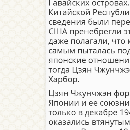
Гавайских островах
Китайской Республи
сведения были пер
США пренебрегли э
даже полагали, что 
самым пыталась по
японские отношения
тогда Цзян Чжунчжэ
Харбор.
Цзян Чжунчжэн фор
Японии и ее союзн
только в декабре 19
оказались втянутым