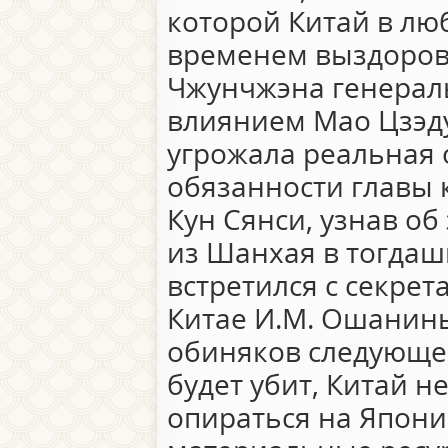
которой Китай в лю
временем выздоров
Чжунчжэна генерал
влиянием Мао Цзэду
угрожала реальная
обязанности главы 
Кун Сянси, узнав об
из Шанхая в тогда
встретился с секрет
Китае И.М. Ошанины
обиняков следующе
будет убит, Китай н
опираться на Япони