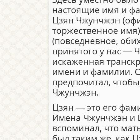
настоящие имя и ф
Цзян Чжунчжэн (оф
торжественное имя
(повседневное, обих
принятого у нас — Ч
искаженная транск
имени и фамилии. 
предпочитал, чтобы
Чжунчжэн.
Цзян — это его фам
Имена Чжунчжэн и Ц
вспоминал, что мать
был таким же, как Ц