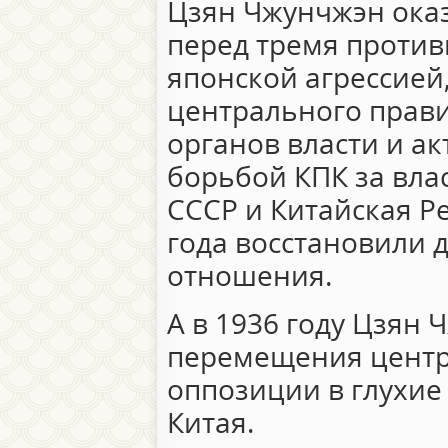
Цзян Чжунчжэн ока
перед тремя проти
японской агрессией
центрального прави
органов власти и а
борьбой КПК за влас
СССР и Китайская Р
года восстановили 
отношения.
А в 1936 году Цзян
перемещения центр
оппозиции в глухи
Китая.