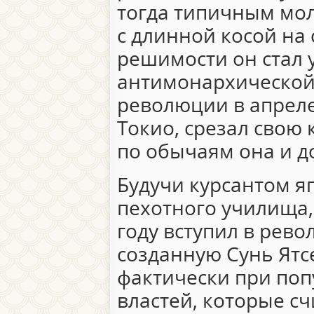
тогда типичным мо
с длинной косой на 
решимости он стал 
антимонархической
революции в апреле 
Токио, срезал свою к
по обычаям она и д
Будучи курсантом я
пехотного училища,
году вступил в рев
созданную Сунь Ят
фактически при поп
властей, которые с