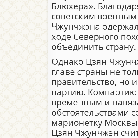
Блюхера». Благодар
советским военным
Чжунчжэна одержа
ходе Северного пох
объединить страну.
Однако Цзян Чжунч
главе страны не то
правительство, но 
партию. Компартию 
временным и навяз
обстоятельствами с
марионетку Москвы.
Цзян Чжунчжэн счит