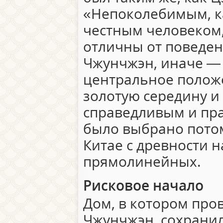
«Непоколебимым, ка
честным человеком,
отличны от поведе
Чжунчжэн, иначе 
центральное поло
золотую середину 
справедливым и пра
было выбрано потом
Китае с древности 
прямолинейных.
Рисковое начало
Дом, в котором пров
Чжунчжэн, сохранилс