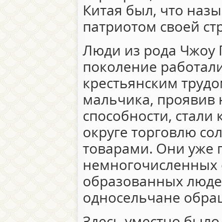
Китая был, что назы
патриотом своей ст
Люди из рода Чжоу 
поколение работали
крестьянским трудом
мальчика, проявив
способности, стали
округе торговлю со
товарами. Они уже 
немногочисленных 
образованных люде
односельчане обращ
Здесь уместно было