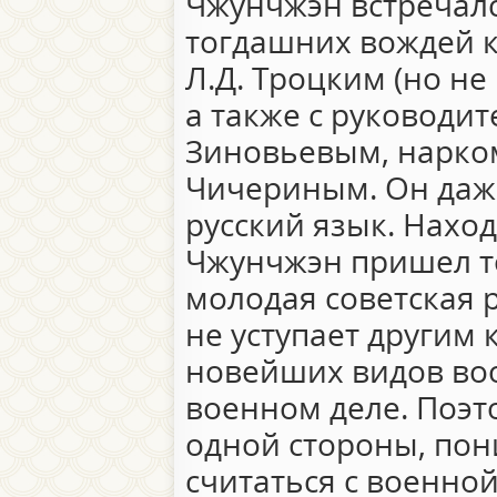
Чжунчжэн встречалс
тогдашних вождей 
Л.Д. Троцким (но не
а также с руководит
Зиновьевым, нарком
Чичериным. Он даж
русский язык. Наход
Чжунчжэн пришел то
молодая советская 
не уступает другим 
новейших видов воо
военном деле. Поэто
одной стороны, по
считаться с военной