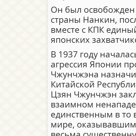
Он был освобожден 
страны Нанкин, посл
вместе с КПК едины
японских захватчик
В 1937 году начала
агрессия Японии пр
Чжунчжэна назначи
Китайской Республик
Цзян Чжунчжэн зак
взаимном ненападен
единственным в то 
мире, оказывавшим
весьма существенн