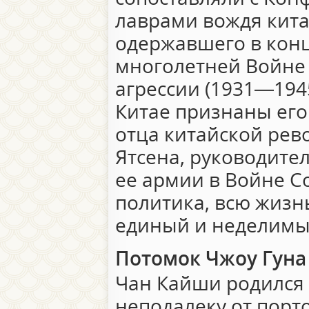
лаврами вождя кита
одержавшего в конц
многолетней Войне
агрессии (1931—194
Китае признаны его 
отца китайской рев
Ятсена, руководите
ее армии в Войне С
политика, всю жизн
единый и неделимы
Потомок Чжоу Гуна
Чан Кайши родился 
неподалеку от порт