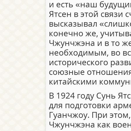
и есть «наш будущи
Ятсен в этой связи 
высказывал «слишк
конечно же, учитыв
Чжунчжэна и в то ж
необходимым, во вс
исторического разв
союзные отношения 
китайскими коммун
В 1924 году Сунь Ят
для подготовки арм
Гуанчжоу. При этом
Чжунчжэна как воен