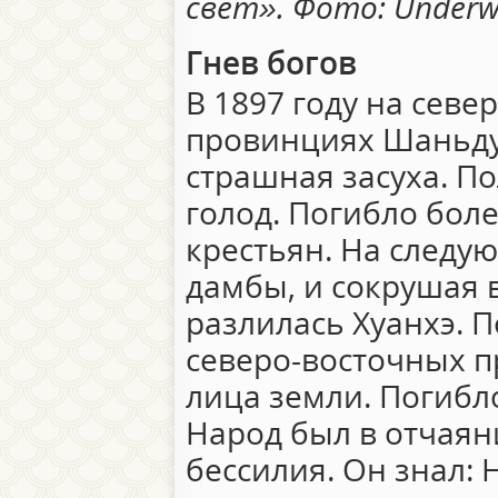
свет». Фото: Under
Гнев богов
В 1897 году на севе
провинциях Шаньду
страшная засуха. По
голод. Погибло бол
крестьян. На следу
дамбы, и сокрушая в
разлилась Хуанхэ. П
северо-восточных п
лица земли. Погибл
Народ был в отчаян
бессилия. Он знал: 