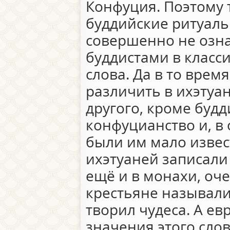
Конфуция. Поэтому т
буддийские ритуал
совершенно не озна
буддистами в класс
слова. Да в то врем
различить в ихэтуа
другого, кроме буд
конфуцианство и, в
были им мало извес
ихэтуаней записали 
ещё и в монахи, оче
крестьяне называли
творил чудеса. А е
значения этого слов