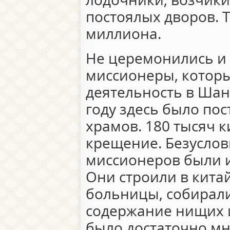
постоялых дворов. 
миллиона.
Не церемонились и
миссионеры, котор
деятельность в Шан
году здесь было по
храмов. 180 тысяч 
крещение. Безуслов
миссионеров были 
Они строили в кита
больницы, собирал
содержание нищих 
было достаточно мно