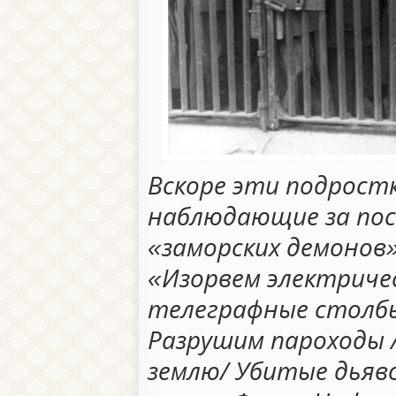
Вскоре эти подрост
наблюдающие за пос
«заморских демонов»
«Изорвем электричес
телеграфные столбы
Разрушим пароходы 
землю/ Убитые дья