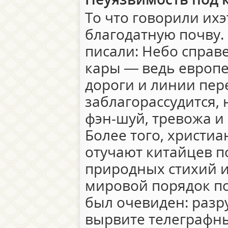
То что говорили ихэ
благодатную почву. 
писали: Небо справ
кары — ведь европ
дороги и линии пере
заблагорассудится,
фэн-шуй, тревожа и
Более того, христи
отучают китайцев п
природных стихий и
мировой порядок по
был очевиден: разр
вырвите телеграфны