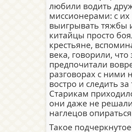
любили водить дру
миссионерами: с и
выигрывать тяжбы и
китайцы просто боял
крестьяне, вспомин
века, говорили, что
предпочитали вовре
разговорах с ними 
востро и следить за
Старикам приходило
они даже не решали
наглецов опираться 
Такое подчеркнутое