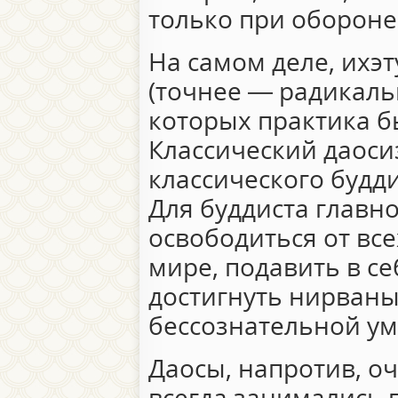
только при обороне
На самом деле, ихэ
(точнее — радикаль
которых практика б
Классический даоси
классического будд
Для буддиста главн
освободиться от вс
мире, подавить в се
достигнуть нирваны
бессознательной у
Даосы, напротив, о
всегда занимались 