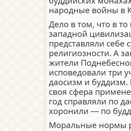
буддийских монахах
народные войны в К
Дело в том, что в т
западной цивилиза
представляли себе с
религиозности. А за
жители Поднебесно
исповедовали три у
даосизм и буддизм. 
своя сфера примен
год справляли по д
хоронили — по буд
Моральные нормы р