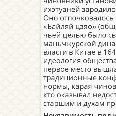
чиновники установи
ихэтуаней зародилос
Оно отпочковалось 
«Байляй цзяо» (обще
чьей целью было с
маньчжурской дина
власти в Китае в 164
идеология общества
первое место вышла
традиционные конф
нормы, карая чинов
кто оказывал недос
старшим и духам пр
Неуязвимость под 