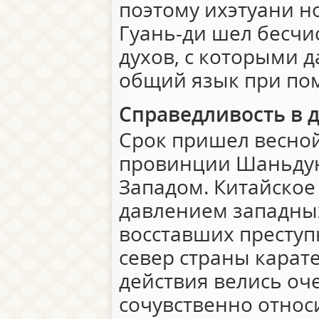
поэтому ихэтуани н
Гуань-ди шел бесчи
духов, с которыми д
общий язык при по
Справедливость в 
Срок пришел весной
провинции Шаньдун
Западом. Китайское
давлением западны
восставших преступ
север страны карат
действия велись оче
сочувственно относи