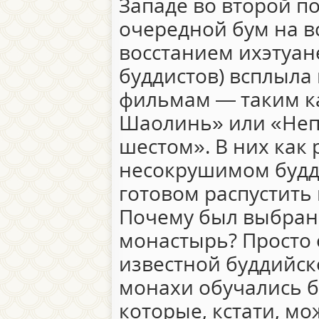
Западе во второй п
очередной бум на вс
восстанием ихэтуан
буддистов) всплыла
фильмам — таким к
Шаолинь» или «Неп
шестом». В них как 
несокрушимом будд
готовом распустить
Почему был выбра
монастырь? Просто 
известной буддийско
монахи обучались б
которые, кстати, м