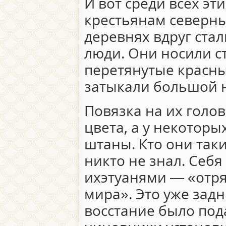
И вот среди всех эт
крестьянам северны
деревнях вдруг ста
люди. Они носили с
перетянутые красны
затыкали большой 
Повязка на их голо
цвета, а у некотор
штаны. Кто они так
никто не знал. Себ
ихэтуанями — «отря
мира». Это уже задн
восстание было под