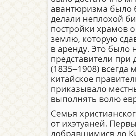
авантюризма было 
делали неплохой би
постройки храмов о
землю, которую сда
в аренду. Это было
представители при
(1835–1908) всегда 
китайское правител
приказывало местн
выполнять волю ев
Семья христианског
от ихэтуаней. Перв
добравшимися до Ки