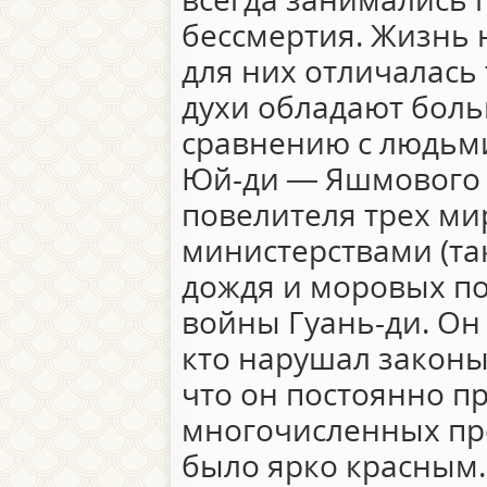
бессмертия. Жизнь 
для них отличалась 
духи обладают бол
сравнению с людьми
Юй-ди — Яшмового г
повелителя трех ми
министерствами (так
дождя и моровых по
войны Гуань-ди. Он
кто нарушал законы
что он постоянно п
многочисленных пре
было ярко красным.