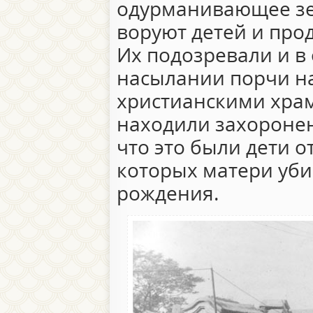
одурманивающее зе
воруют детей и про
Их подозревали и в 
насылании порчи на
христианскими хра
находили захоронен
что это были дети о
которых матери уби
рождения.