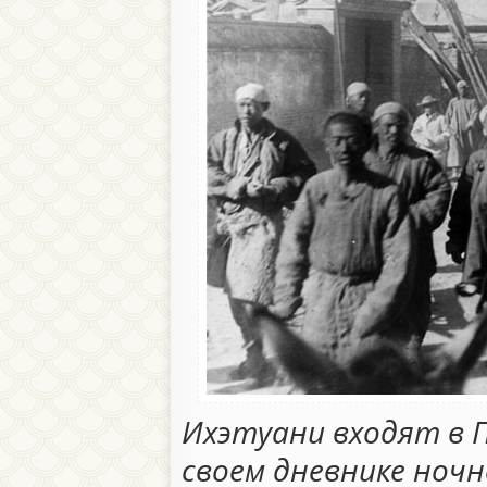
Ихэтуани входят в П
своем дневнике ноч