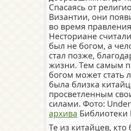
Спасаясь от религи
Византии, они появи
во время правления 
Несториане считали
был не богом, а че
стал позже, благод
жизни. Тем самым п
богом может стать 
была близка китайца
просветленным сво
силами. Фото: Unde
архива
Библиотеки 
Те из китайцев, кто