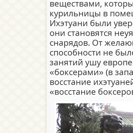
веществами, котор
курильницы в поме
Ихэтуани были увере
они становятся неу
снарядов. От жела
способности не был
занятий ушу европ
«боксерами» (в зап
восстание ихэтуаней
«восстание боксеров