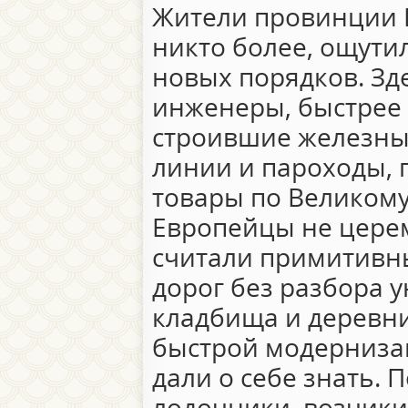
Жители провинции 
никто более, ощути
новых порядков. Зд
инженеры, быстрее 
строившие железны
линии и пароходы,
товары по Великому 
Европейцы не церем
считали примитивн
дорог без разбора 
кладбища и деревни
быстрой модерниза
дали о себе знать. 
лодочники, возчики