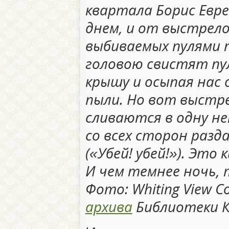
квартала Борис Евре
днем, и от выстрело
выбиваемых пулями п
головою свистят пул
крышу и осыпая нас 
пыли. Но вот выстр
сливаются в одну н
со всех сторон разд
(«Убей! убей!»). Это
И чем темнее ночь, 
Фото: Whiting View C
архива
Библиотеки К