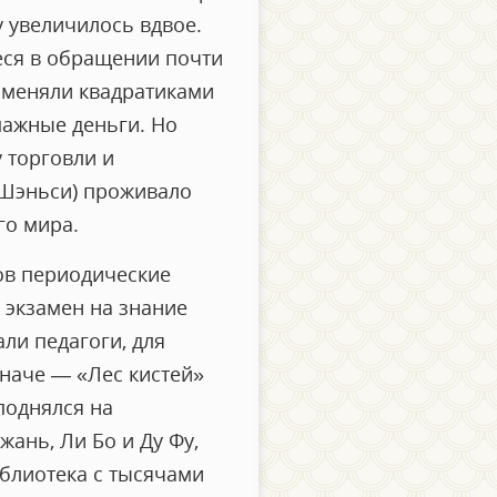
у увеличилось вдвое.
ся в обращении почти
заменяли квадратиками
мажные деньги. Но
 торговли и
 Шэньси) проживало
го мира.
ов периодические
 экзамен на знание
ли педагоги, для
наче — «Лес кистей»
поднялся на
ань, Ли Бо и Ду Фу,
иблиотека с тысячами