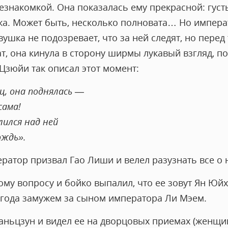
езнакомкой. Она показалась ему прекрасной: густ
жа. Может быть, несколько полновата… Но импера
ушка не подозревает, что за ней следят, но перед т
т, она кинула в сторону ширмы лукавый взгляд, 
 Цзюйи так описал этот момент:
ц, она поднялась —
сама!
ился над ней
ождь».
ратор призвал Гао Лиши и велел разузнать все о 
кому вопросу и бойко выпалил, что ее зовут Ян Юй
и года замужем за сыном императора Ли Мэем.
юаньцзун и видел ее на дворцовых приемах (женщ