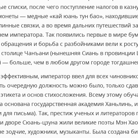
е списки, после чего поступление налогов в казн
онеты — медные «кай юань тун бао», находившие
длинные связки, а во время дальних путешествий 
нем императора. Так появились первые в мире бу
обращения и борьба с разбойниками вели к росту
В столице Чанъани (нынешняя Сиань в провинции
 — больше, чем в любом другом городе тогдашне
эффективным, император ввел для всех чиновник
ть очередную должность можно было, только сдав
этикета и основ стихосложения. Всему этому обуча
а основана государственная академия Ханьлинь, и
и для письма). Так, престиж ученых и литераторов 
и дворе Сюань-цзуна жили великие поэты Мэн Хаож
не зодчие, художники, музыканты. Была создана б