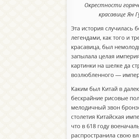
Окрестности горяче
красавице Ян 
Эта история случилась б
легендами, как того и т
красавица, был немолоды
запылала целая империя
картинки на шелке да с
возлюбленного — импер
Каким был Китай в далек
бескрайние рисовые пол
мелодичный звон бронзо
столетия Китайская имп
что в 618 году военача
распространила свою вл