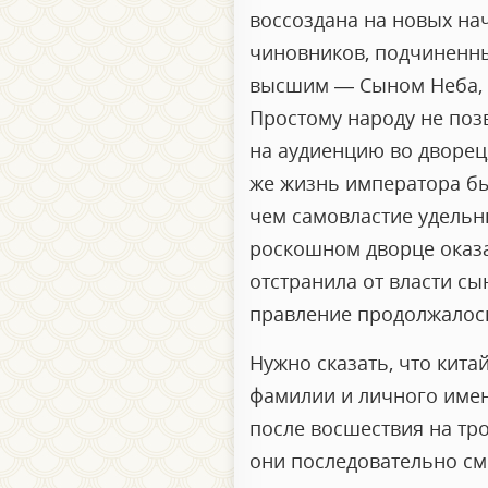
воссоздана на новых на
чиновников, подчиненных
высшим — Сыном Неба, к
Простому народу не позв
на аудиенцию во дворец,
же жизнь императора бы
чем самовластие удельны
роскошном дворце оказа
отстранила от власти сы
правление продолжалось
Нужно сказать, что кит
фамилии и личного имен
после восшествия на тро
они последовательно сме