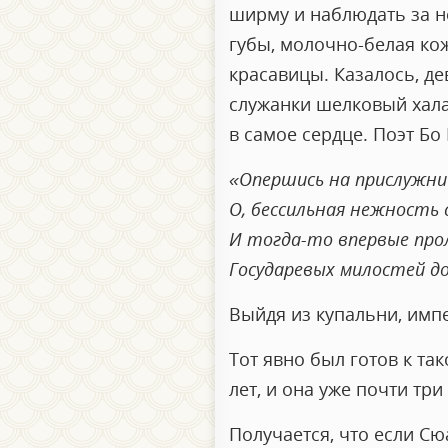
ширму и наблюдать за н
губы, молочно-белая ко
красавицы. Казалось, дев
служанки шелковый хала
в самое сердце. Поэт Бо
«Опершись на прислужни
О, бессильная нежность 
И тогда-то впервые прол
Государевых милостей д
Выйдя из купальни, импе
Тот явно был готов к та
лет, и она уже почти тр
Получается, что если С