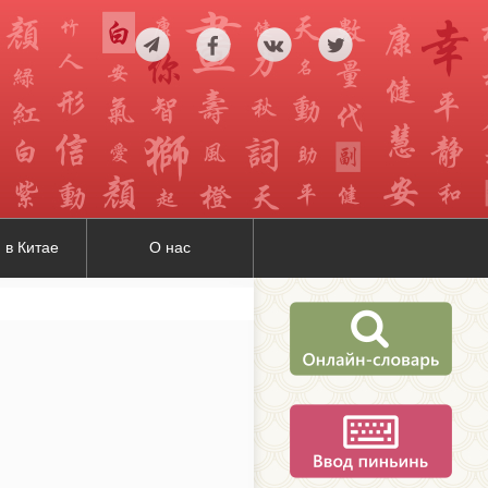
 в Китае
О нас