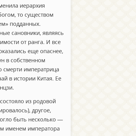
сменила иерархия
богом, то существом
ем» подданных.
нные сановники, являясь
имости от ранга. И все
оказались еще опаснее,
ун в собственном
го смерти императрица
ай в истории Китая. Ее
нцзи.
 состояло из родовой
ровалось), другое,
могло быть несколько —
ьим именем императора