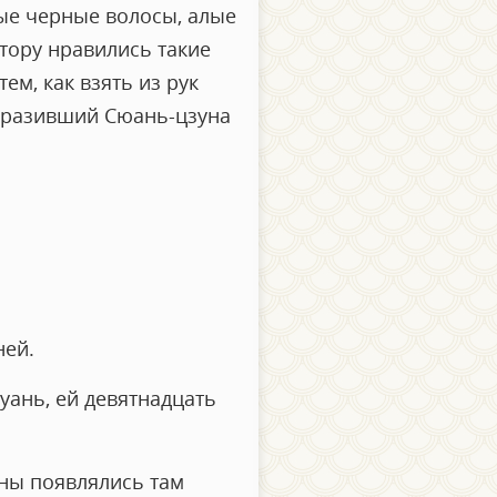
ые черные волосы, алые
тору нравились такие
ем, как взять из рук
поразивший Сюань-цзуна
ней.
хуань, ей девятнадцать
ины появлялись там