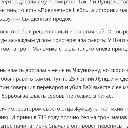
твертое давали ему посмертно. Так, Ли Лунцзи, ста
ньтянь, то есть «Предвечное Небо», а историки ч
ьцзун — Священный предок.
ловек этот был решительный и энергичный. Он выр
де за каждым углом подстерегала смерть: У Цзэтя
нтов на трон. Мальчика спасла только опека прин
нь власть досталась ее сыну Чжунцзуну, но скоро
тобы править самой. Тут-то 25-летний Лунцзи и сде
пин совершил переворот и убил Вэй вместе с ее м
борьбы за власть суровы не только в Китае.
л» императором своего отца Жуйцзуна, но тихий 
ю. И принц в 713 году прочно сел на трон, начав
ытое начинание»). Сначала он провел перепись н