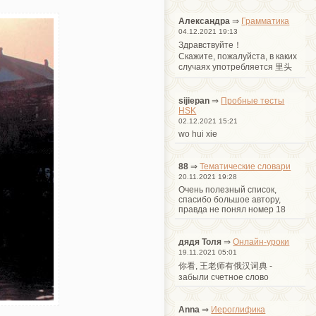
Александра
⇒
Грамматика
04.12.2021 19:13
Здравствуйте！
Cкажите, пожалуйста, в каких
случаях употребляется 里头
sijiepan
⇒
Пробные тесты
HSK
02.12.2021 15:21
wo hui xie
88
⇒
Тематические словари
20.11.2021 19:28
Очень полезный список,
спасибо большое автору,
правда не понял номер 18
дядя Толя
⇒
Онлайн-уроки
19.11.2021 05:01
你看, 王老师有俄汉词典 -
забыли счетное слово
Anna
⇒
Иероглифика