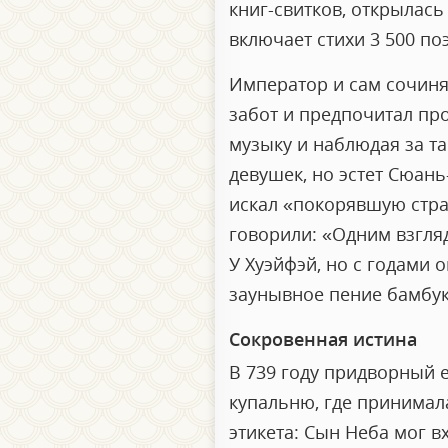
книг-свитков, открылась
включает стихи 3 500 поэ
Император и сам сочинял
забот и предпочитал пр
музыку и наблюдая за т
девушек, но эстет Сюань
искал «покорявшую стра
говорили: «Одним взгляд
У Хуэйфэй, но с годами 
заунывное пение бамбу
Сокровенная истина
В 739 году придворный 
купальню, где принимал
этикета: Сын Неба мог в