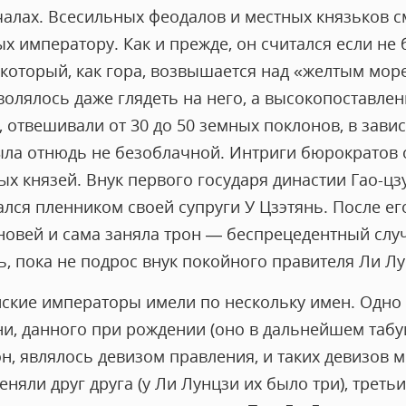
чалах. Всесильных феодалов и местных князьков 
 императору. Как и прежде, он считался если не 
оторый, как гора, возвышается над «желтым мор
олялось даже глядеть на него, а высокопоставле
 отвешивали от 30 до 50 земных поклонов, в завис
ла отнюдь не безоблачной. Интриги бюрократов 
х князей. Внук первого государя династии Гао-цз
лся пленником своей супруги У Цзэтянь. После е
новей и сама заняла трон — беспрецедентный случ
, пока не подрос внук покойного правителя Ли Лу
айские императоры имели по нескольку имен. Одно
и, данного при рождении (оно в дальнейшем табуи
н, являлось девизом правления, и таких девизов 
няли друг друга (у Ли Лунцзи их было три), трет