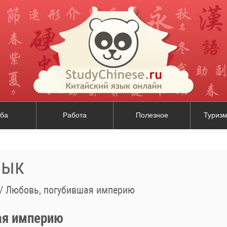
ба
Работа
Полезное
Туризм
зык
/
Любовь, погубившая империю
ая империю