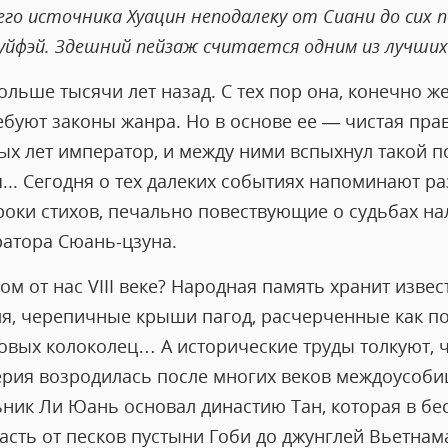
го источника Хуацин неподалеку от Сиани до сих 
Гуйфэй. Здешний пейзаж считается одним из лучших
ольше тысячи лет назад. С тех пор она, конечно ж
ребуют законы жанра. Но в основе ее — чистая пра
х лет император, и между ними вспыхнул такой по
... Сегодня о тех далеких событиях напоминают р
троки стихов, печально повествующие о судьбах н
атора Сюань-цзуна.
ом от нас VIII веке? Народная память хранит изв
я, черепичные крыши пагод, расчерченные как по
вых колоколец… А исторические труды толкуют, чт
ерия возродилась после многих веков междоусобиц
льник Ли Юань основал династию Тан, которая в б
асть от песков пустыни Гоби до джунглей Вьетнам