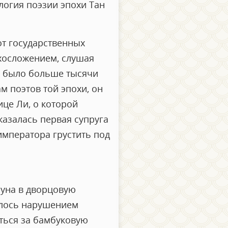
логия поэзии эпохи Тан
от государственных
ихосложением, слушая
е было больше тысячи
м поэтов той эпохи, он
ице Ли, о которой
казалась первая супруга
 императора грустить под
зуна в дворцовую
алось нарушением
аться за бамбуковую