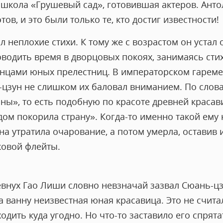
 школа «Грушевый сад», готовившая актеров. Анто
тов, и это были только те, кто достиг известности!
 неплохие стихи. К тому же с возрастом он устал 
оводить время в дворцовых покоях, занимаясь ст
анцами юных прелестниц. В императорском гарем
-цзун не слишком их баловал вниманием. По слова
ны», то есть подобную по красоте древней красав
ом покорила страну». Когда-то именно такой ему 
она утратила очарование, а потом умерла, оставив
ковой флейты.
евнух Гао Лиши словно невзначай зазвал Сюань-ц
а ванну неизвестная юная красавица. Это не счит
ходить куда угодно. Но что-то заставило его спрят