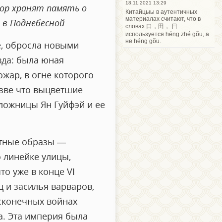
18.11.2021 13:29
пор хранят память о
Китайцыы в аутентичных
материалах считают, что в
 в Поднебесной
словах 口，田， 日
используется héng zhé gõu, а
не héng gõu.
е, обросла новыми
вда: была юная
жар, в огне которого
азве что выцветшие
аложницы Ян Гуйфэй и ее
естные образы —
 линейке улицы,
о уже в конце VI
 и засилья варваров,
есконечных войнах
а. Эта империя была