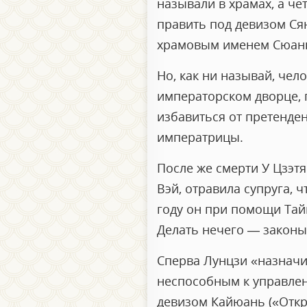
называли в храмах, а че
править под девизом Ся
храмовым именем Сюан
Но, как ни называй, че
императорском дворце, г
избавиться от претенде
императрицы.
После же смерти У Цзэтя
Вэй, отравила супруга, ч
году он при помощи Тай
Делать нечего — законы 
Сперва Лунцзи «назначи
неспособным к управлени
девизом Кайюань («Откр