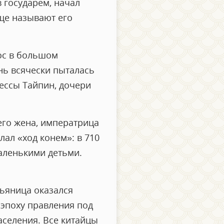
в государем, начал
аще называют его
ос в большом
нь всячески пыталась
цессы Тайпин, дочери
 его жена, императрица
лал «ход конем»: в 710
аленькими детьми.
пьяница оказался
 эпоху правления под
аселения. Все китайцы