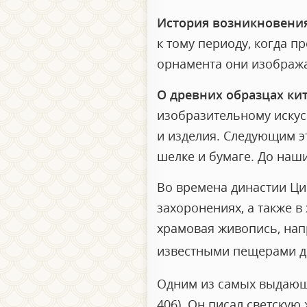
История возникновени
к тому периоду, когда п
орнамента они изобража
О древних образцах ки
изобразительному искус
и изделия. Следующим э
шелке и бумаге. До наш
Во времена династии Ци
захоронениях, а также в
храмовая живопись, нап
известными пещерами до
Одним из самых выдающ
406). Он писал светску