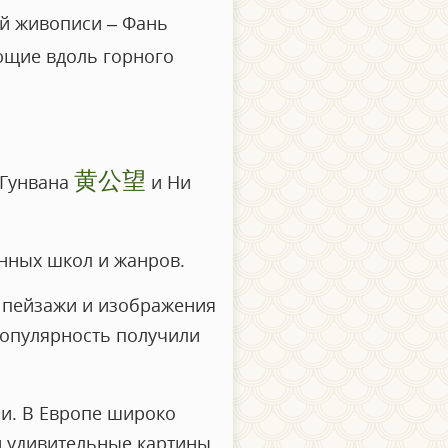
ой живописи – Фань
ующие вдоль горного
黄公望
н Гунвана
и Ни
нных школ и жанров.
, пейзажи и изображения
популярность получили
и. В Европе широко
и удивительные картины