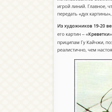
игрой линий. Главное, ч
передать «дух картины»
Из художников 19-20 ве
его картин –
«
Креветки
»
приципам Гу Кайчжи, поэ
реалистично, чем насто