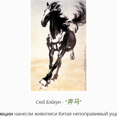
奔马
Сюй Бэйхун - "
"
люции
нанесли живописи Китая непоправимый ущер