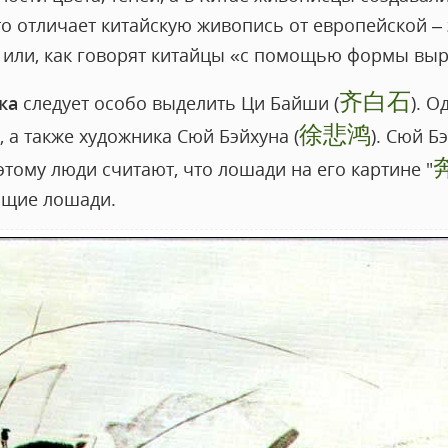
то отличает китайскую живопись от европейской –
, или, как говорят китайцы «с помощью формы выр
齐白石
ка
следует особо выделить Ци Байши (
). О
徐悲鸿
, а также художника Сюй Бэйхуна (
). Сюй Б
тому люди считают, что лошади на его картине "
ящие лошади.