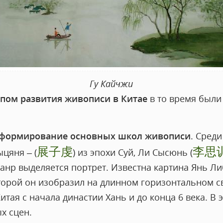
Гу Кайчжи
пом развития живописи в Китае
в то время были 
формирование основных школ живописи
. Сред
展子虔
李思
цяня – (
) из эпохи Суй, Ли Сысюнь (
анр выделяется портрет. Известна картина Янь Либ
торой он изобразил на длинном горизонтальном св
итая с начала династии Хань и до конца 6 века. В
х сцен.