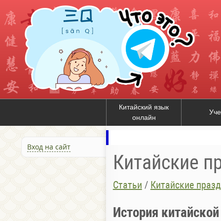
Китайский язык
Уче
онлайн
Вход на сайт
Китайские п
Статьи
/
Китайские праз
История китайской