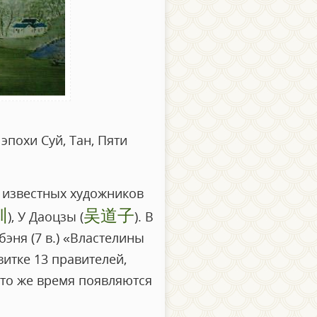
эпохи Суй, Тан, Пяти
и известных художников
训
吴道子
), У Даоцзы (
). В
эня (7 в.) «Властелины
итке 13 правителей,
 это же время появляются