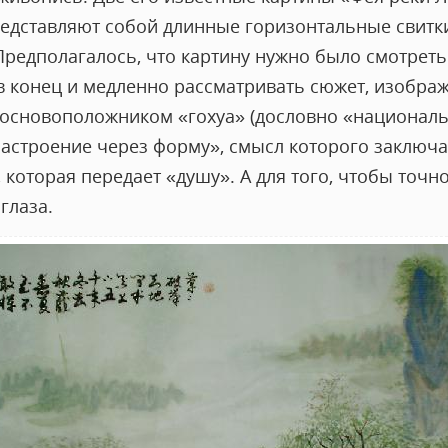
дставляют собой длинные горизонтальные свитки
редполагалось, что картину нужно было смотреть н
в конец и медленно рассматривать сюжет, изображ
 основоположником «гохуа» (дословно «национал
астроение через форму», смысл которого заключае
, которая передает «душу». А для того, чтобы точн
 глаза.