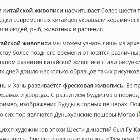
я китайской живописи
насчитывает более шести т
редки современных китайцев украшали керамически
ли людей, рыб, животных и растения.
тайской живописи
мы можем узнать лишь из архео
ству более позднего времени относятся различны
тапом развития китайской живописи стали рисунк
их дней дошло несколько образцов таких рисунков
нь и Хань развивается
фресковая живопись
. Ее 
 храмах и дворцах. С развитием буддизма в период 
ример, изображения Будды в горных пещерах. По
 сих пор являются Дуньхуанские пещеры Могао (
ихся художников эпохи Шести династий был
Гу К
ю живопись. Две его известные картины «Фея реки