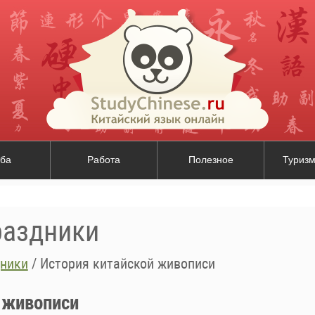
ба
Работа
Полезное
Туризм
раздники
дники
/
История китайской живописи
 живописи