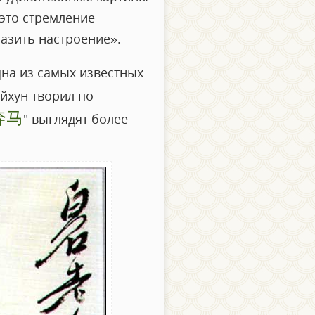
 это стремление
азить настроение».
дна из самых известных
эйхун творил по
奔马
" выглядят более