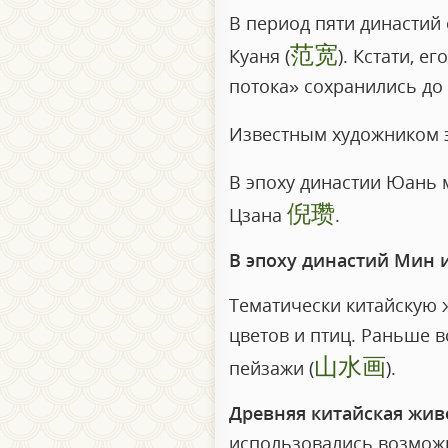
В период пяти династий
范宽
Куаня (
). Кстати, 
потока» сохранились до
Известным художником 
В эпоху династии Юань
倪瓒
Цзана
.
В эпоху династий Мин 
Тематически китайскую 
цветов и птиц. Раньше 
山水画
пейзажи (
).
Древняя китайская жив
использовались возможн