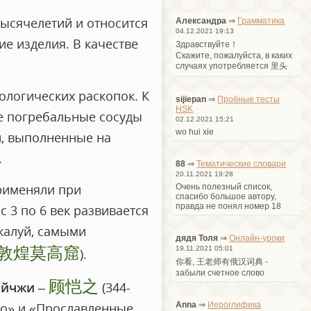
ысячелетий и относится
Александра
⇒
Грамматика
04.12.2021 19:13
е изделия. В качестве
Здравствуйте！
Cкажите, пожалуйста, в каких
случаях употребляется 里头
логических раскопок. К
sijiepan
⇒
Пробные тесты
HSK
е погребальные сосуды
02.12.2021 15:21
wo hui xie
и, выполненные на
.
88
⇒
Тематические словари
20.11.2021 19:28
применяли при
Очень полезный список,
спасибо большое автору,
правда не понял номер 18
с 3 по 6 век развивается
жалуй, самыми
дядя Толя
⇒
Онлайн-уроки
敦煌莫高窟
19.11.2021 05:01
).
你看, 王老师有俄汉词典 -
забыли счетное слово
顾恺之
айчжи
–
(344-
Anna
⇒
Иероглифика
 Ло» и «Прославленные