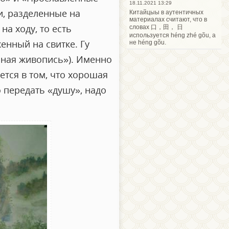
18.11.2021 13:29
, разделенные на
Китайцыы в аутентичных
материалах считают, что в
а ходу, то есть
словах 口，田， 日
используется héng zhé gõu, а
енный на свитке. Гу
не héng gõu.
ьная живопись»). Именно
тся в том, что хорошая
о передать «душу», надо