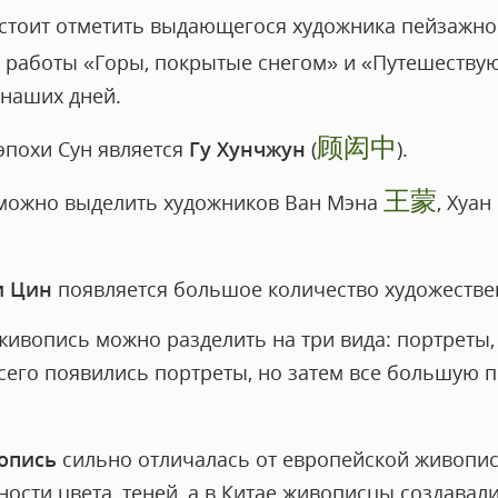
 стоит отметить выдающегося художника пейзажн
его работы «Горы, покрытые снегом» и «Путешеств
 наших дней.
顾闳中
эпохи Сун является
Гу Хунчжун
(
).
王蒙
 можно выделить художников Ван Мэна
, Хуа
и Цин
появляется большое количество художестве
живопись можно разделить на три вида: портреты
всего появились портреты, но затем все большую 
опись
сильно отличалась от европейской живопис
ости цвета, теней, а в Китае живописцы создавал