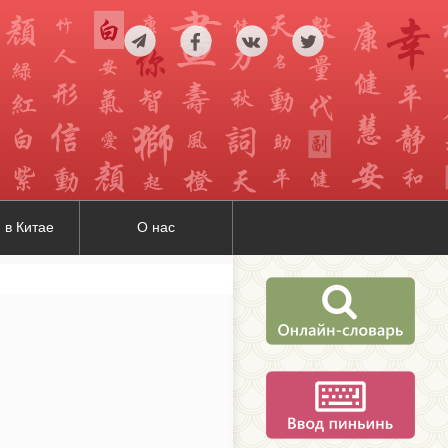
 в Китае
О нас