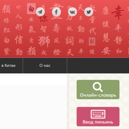
 в Китае
О нас