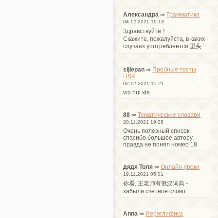
Александра
⇒
Грамматика
04.12.2021 19:13
Здравствуйте！
Cкажите, пожалуйста, в каких
случаях употребляется 里头
sijiepan
⇒
Пробные тесты
HSK
02.12.2021 15:21
wo hui xie
88
⇒
Тематические словари
20.11.2021 19:28
Очень полезный список,
спасибо большое автору,
правда не понял номер 18
дядя Толя
⇒
Онлайн-уроки
19.11.2021 05:01
你看, 王老师有俄汉词典 -
забыли счетное слово
Anna
⇒
Иероглифика