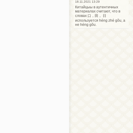
18.11.2021 13:29
Китайцыы в аутентичных
материалах считают, что в
словах 口，田， 日
используется héng zhé gõu, а
не héng gõu.