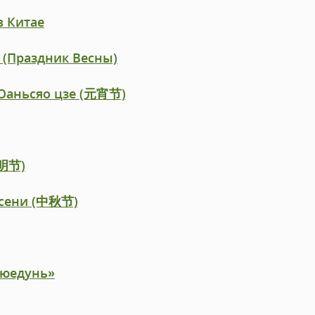
в Китае
 (Праздник Весны)
Юаньсяо цзе (元宵节)
清明节)
осени (中秋节)
Сюедунь»