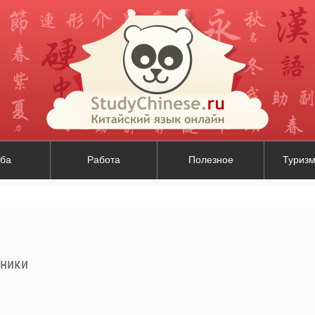
ба
Работа
Полезное
Туризм
дники