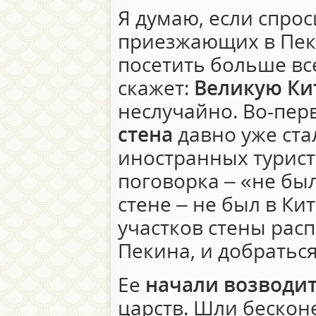
Я думаю, если спрос
приезжающих в Пеки
посетить больше вс
скажет:
Великую Ки
неслучайно. Во-пер
стена
давно уже ста
иностранных турист
поговорка – «не бы
стене – не был в Кит
участков стены расп
Пекина, и добраться
Ее
начали возводи
царств. Шли беско