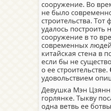
сооружение. Во вре
не было современн
строительства. Тот 
удалось построить 
сооружение в то вр
современных людей
китайская стена в п
если бы не существ
о ее строительстве.
удовольствием опиш
Девушка Мэн Цзянню
горлянке. Тыкву пос
одна ветвь ее ботв