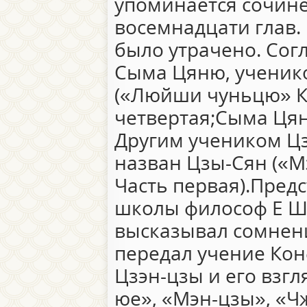
упоминается сочине
восемнадцати глав.
было утрачено. Со
Сыма Цяню, ученик
(«Люйши чуньцю» Кн
четвертая;Сыма Цянь
Другим учеником Ц
назван Цзы-Сян («Мэ
Часть первая).Пред
школы философ Е Ш
высказывал сомнени
передал учение Кон
Цзэн-цзы и его взгл
юе», «Мэн-цзы», «Ч