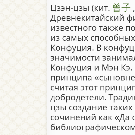
曾子
Цзэн-цзы (кит.
,
Древнекитайский фи
известного также п
из самых способны
Конфуция. В конфуц
значимости занимал
Конфуция и Мэн Кэ.
принципа «сыновней
считая этот принци
добродетели. Тради
цзы создание таких
сочинений как «Да с
библиографическом