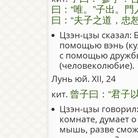
曰：“唯。”子出。門
曰：“夫子之道，忠
Цзэн-цзы сказал: 
помощью вэнь (ку
с помощью дружб
(человеколюбие).
Лунь юй. XII, 24
曾子曰：“君子
кит.
Цзэн-цзы говорил:
комнате, думает о
мышь, разве сможе