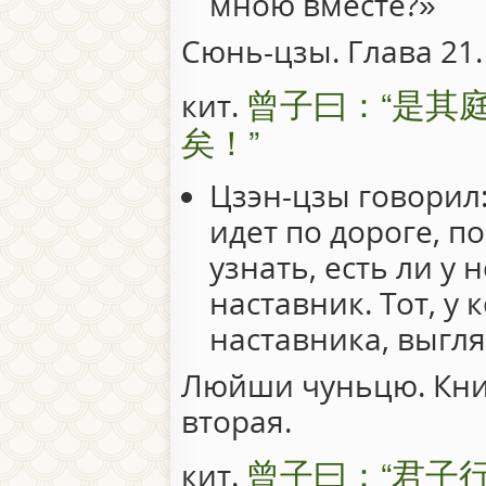
мною вместе?»
Сюнь-цзы. Глава 21.
曾子曰：“是其
кит.
矣！”
Цзэн-цзы говорил
идет по дороге, п
узнать, есть ли у н
наставник. Тот, у 
наставника, выгл
Люйши чуньцю. Книг
вторая.
曾子曰：“君子
кит.