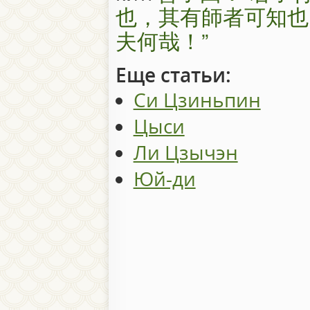
也，其有師者可知也
夫何哉！”
Еще статьи:
Си Цзиньпин
Цыcи
Ли Цзычэн
Юй-ди