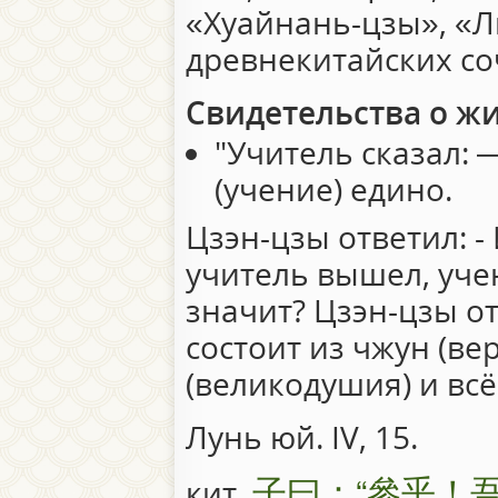
«Хуайнань-цзы», «
древнекитайских со
Свидетельства о ж
"Учитель сказал: 
(учение) едино.
Цзэн-цзы ответил: -
учитель вышел, учен
значит? Цзэн-цзы о
состоит из чжун (ве
(великодушия) и всё
Лунь юй. IV, 15.
子曰：“參乎！
кит.