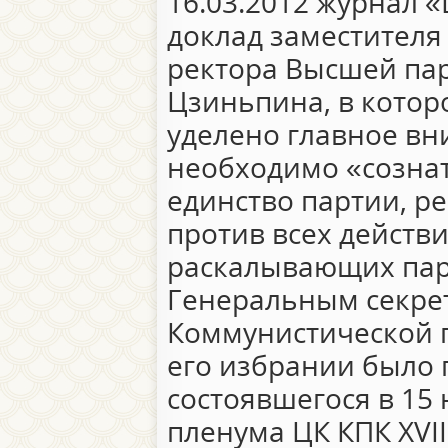
16.03.2012 журнал
доклад заместителя
ректора Высшей па
Цзиньпина, в котор
уделено главное вни
необходимо «созна
единство партии, р
против всех действ
раскалывающих пар
Генеральным секре
Коммунистической п
его избрании было 
состоявшегося в 15 
пленума ЦК КПК XVII