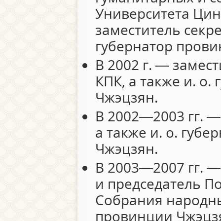
Университета Цинх
заместитель секр
губернатор прови
В 2002 г. — замес
КПК, а также и. о
Чжэцзян.
В 2002—2003 гг. —
а также и. о. губ
Чжэцзян.
В 2003—2007 гг. —
и председатель П
Собрания народн
провинции Чжэцз