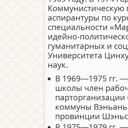
Коммунистическую 
аспирантуры по кур
специальности «Мар
идейно-политическо
гуманитарных и со
Университета Цинху
наук.
В 1969—1975 гг. 
школы член рабоч
парторганизации 
коммуны Вэньаньи
провинции Шэньс
В 1975—1979 гг. —