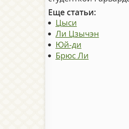
Еще статьи:
Цыcи
Ли Цзычэн
Юй-ди
Брюс Ли