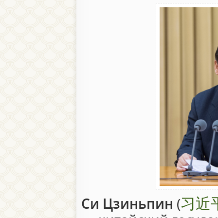
习近
Си Цзиньпин
(