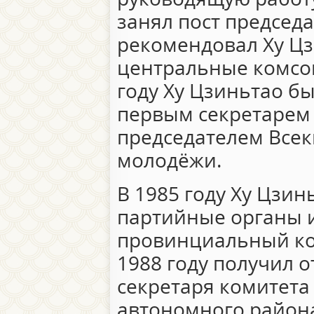
занял пост председа
рекомендовал Ху Цз
центральные комсом
году Ху Цзиньтао б
первым секретарем
председателем Все
молодёжи.
В 1985 году Ху Цзин
партийные органы и
провинциальный ком
1988 году получил 
секретаря комитета
автономного района