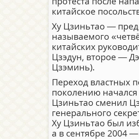
протеста после нап
китайское посольств
Ху Цзиньтао — пред
называемого «четв
китайских руководи
Цзэдун, второе — Д
Цзэминь).
Переход властных п
поколению начался в
Цзиньтао сменил Цз
генерального секре
Ху Цзиньтао был из
а в сентябре 2004 