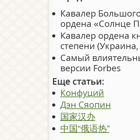
Кавалер Большого
ордена «Солнце Пе
Кавалер ордена кн
степени (Украина,
Самый влиятельны
версии Forbes
Еще статьи:
Конфуций
Дэн Сяопин
国家汉办
中国“俄语热”