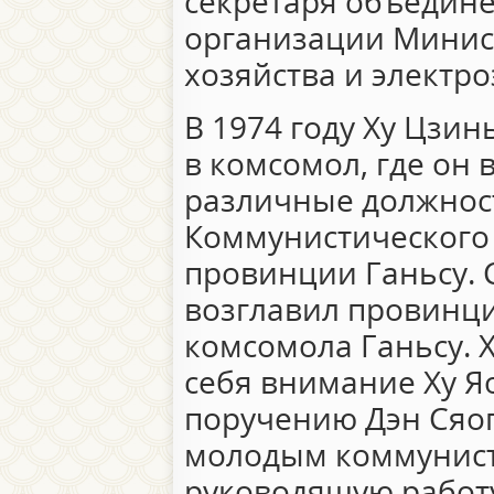
секретаря объедин
организации Минис
хозяйства и электро
В 1974 году Ху Цзин
в комсомол, где он
различные должнос
Коммунистического
провинции Ганьсу. 
возглавил провинц
комсомола Ганьсу. 
себя внимание Ху Я
поручению Дэн Сяо
молодым коммунист
руководящую работу.