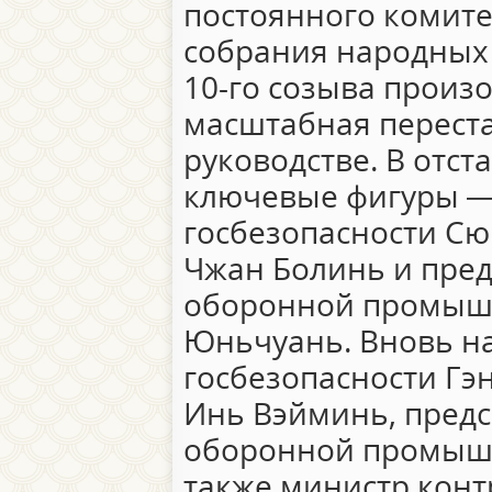
постоянного комите
собрания народных 
10-го созыва произ
масштабная переста
руководстве. В отст
ключевые фигуры —
госбезопасности С
Чжан Болинь и пред
оборонной промыш
Юньчуань. Вновь н
госбезопасности Гэ
Инь Вэйминь, предс
оборонной промышл
также министр конт