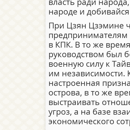
власть ради народа,
народе и добивайся
При Цзян Цзэмине 
предпринимателям 
в КПК. В то же врем
руководством был 
военную силу к Тай
им независимости. 
настроенная призн
острова, в то же вр
выстраивать отноше
угроз, а на базе вз
экономического сот