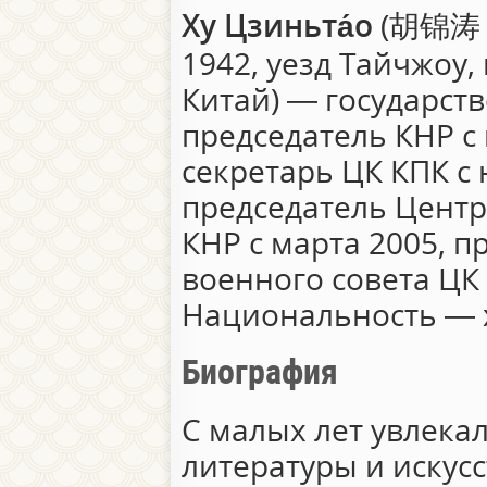
Ху Цзиньта́о
(
胡锦
1942, уезд Тайчжоу,
Китай) — государст
председатель КНР с
секретарь ЦК КПК с 
председатель Центр
КНР с марта 2005, 
военного совета ЦК 
Национальность — 
Биография
С малых лет увлека
литературы и искусс