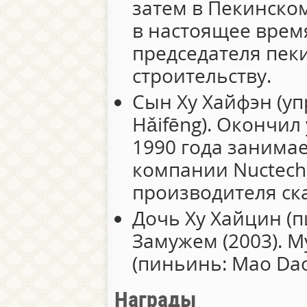
затем в Пекинско
в настоящее врем
председателя пек
строительству.
Сын Ху Хайфэн (уп
Hǎifēng). Окончил
1990 года занима
компании Nuctec
производителя ск
Дочь Ху Хайцин (п
Замужем (2003). 
(пиньинь: Mao Daol
Награды