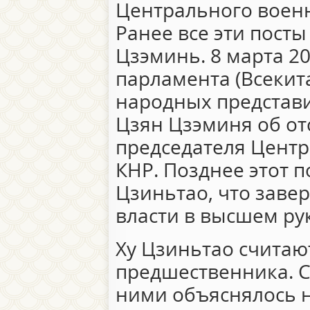
Центрального военн
Ранее все эти пост
Цзэминь. 8 марта 20
парламента (Всекит
народных представи
Цзян Цзэминя об отс
председателя Центр
КНР. Позднее этот п
Цзиньтао, что заве
власти в высшем ру
Ху Цзиньтао считаю
предшественника. 
ними объяснялось н