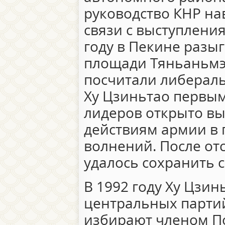
руководство КНР на
связи с выступления
году в Пекине разы
площади Тяньаньмэ
посчитали либераль
Ху Цзиньтао первы
лидеров открыто в
действиям армии в 
волнений. После от
удалось сохранить с
В 1992 году Ху Цзин
центральных парти
избирают членом П