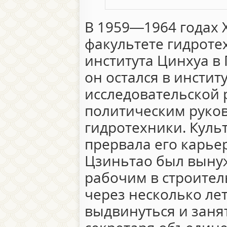
В 1959—1964 годах 
факультете гидроте
института Цинхуа в
он остался в инстит
исследовательской 
политическим руко
гидротехники. Куль
прервала его карьеру
Цзиньтао был выну
рабочим в строител
через несколько ле
выдвинуться и заня