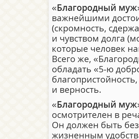
«
Благородный муж
важнейшими достои
(скромность, сдерж
и чувством долга (
которые человек нак
Всего же, «Благоро
обладать «5-ю добр
благопристойность,
и верность.
«
Благородный муж
осмотрителен в реча
Он должен быть безр
жизненным удобств