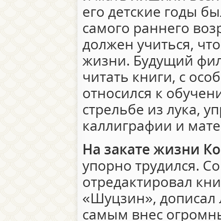
его детские годы б
самого раннего возр
должен учиться, что
жизни. Будущий фил
читать книги, с ос
относился к обучен
стрельбе из лука, у
каллиграфии и мате
На закате жизни К
упорно трудился. С
отредактировал кн
«Шуцзин», дописал 
самым внес огромны