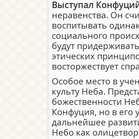
Выступал Конфуци
неравенства. Он счи
воспитывать одинак
социального происх
будут придерживат
этических принципо
восторжествует спр
Особое место в уче
культу Неба. Предс
божественности Неб
Конфуция, но в его
дальнейшее развити
Небо как олицетво