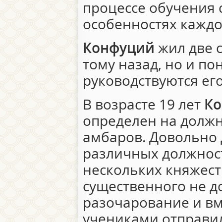
процессе обучения 
особенностях каждо
Конфуций
жил две 
тому назад, но и п
руководствуются ег
В возрасте 19 лет
Ко
определен на должн
амбаров. Довольно 
различных должност
нескольких княжеств
существенного не д
разочарование и вм
учениками отправил