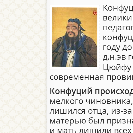
Конфуц
велики
педаго
конфуц
году до
д.н.эв
Цюйфу 
современная прови
Конфуций происход
мелкого чиновника, 
лишился отца, из-за 
матерью был призн
и мать лишили всех