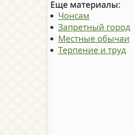
Еще материалы:
Чонсам
Запретный город
Местные обычаи
Терпение и труд