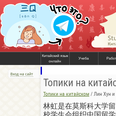
Китайский язык
Учеба
Рабо
онлайн
Вход на сайт
Топики на китай
Топики на китайском
/
Лин Хун и
林虹是在莫斯科大学留
校学生会组织中国留学