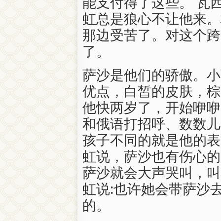
能支付得了这些。 瓦
虹总是狼心不让他来。
那边受苦了。对这个跨
了。
萨沙是他们的骄傲。小
优点，白皙的皮肤，棕
他快两岁了，开始咿咿
和俄语打招呼、数数儿
孩子不同的就是他的表
虹说，萨沙也有伤心的
萨沙就会大声哭叫，叫着
虹说:也许她会带萨沙
的。