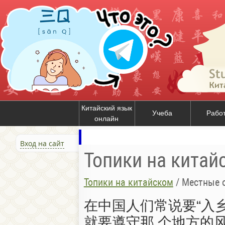
Китайский язык
Учеба
Рабо
онлайн
Вход на сайт
Топики на китай
Топики на китайском
/
Местные 
在中国人们常说要“入
就要遵守那 个地方的