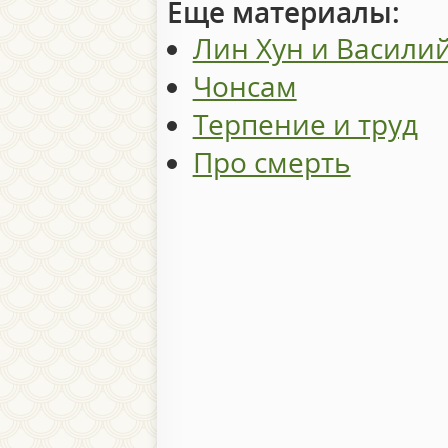
Еще материалы:
Лин Хун и Васили
Чонсам
Терпение и труд
Про смерть