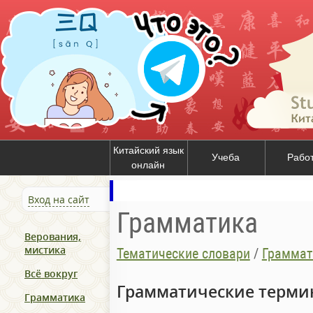
Китайский язык
Учеба
Рабо
онлайн
Вход на сайт
Грамматика
Верования,
мистика
Тематические словари
/
Граммат
Всё вокруг
Грамматические терм
Грамматика