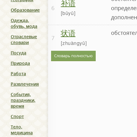
补语
6
определе
Образование
bǔyǔ
дополнен
Одежда,
обувь, мода
状语
обстоятел
Отраслевые
7
zhuàngyǔ
словари
Посуда
Словарь полностью
Природа
Работа
Развлечения
События,
праздники,
время
Спорт
Тело,
медицина