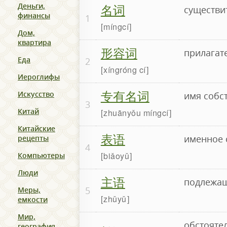
名词
Деньги,
существи
финансы
1
míngcí
Дом,
квартира
形容词
прилагат
Еда
2
xíngróng cí
Иероглифы
专有名词
Искусство
имя собс
3
Китай
zhuānyǒu míngcí
Китайские
表语
именное 
рецепты
4
biǎoyǔ
Компьютеры
Люди
主语
подлежа
5
Меры,
zhǔyǔ
емкости
Мир,
обстояте
география