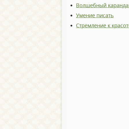
Волшебный каранд
Умение писать
Стремление к крас