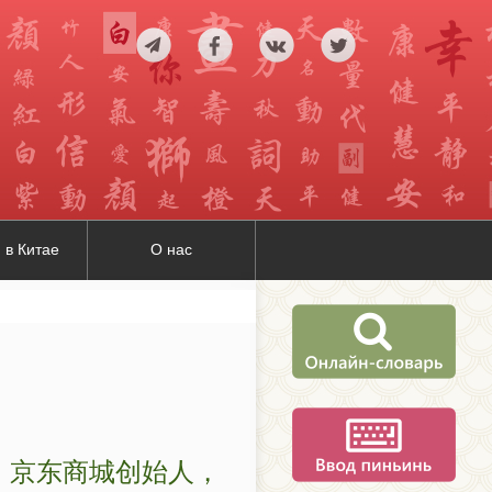
 в Китае
О нас
，京东商城创始人，