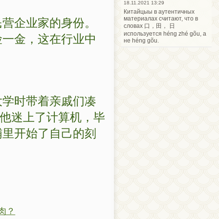
18.11.2021 13:29
Китайцыы в аутентичных
民营企业家的身份。
материалах считают, что в
словах 口，田， 日
险一金，这在行业中
используется héng zhé gõu, а
не héng gõu.
大学时带着亲戚们凑
后他迷上了计算机，毕
铺里开始了自己的刻
猪肉？