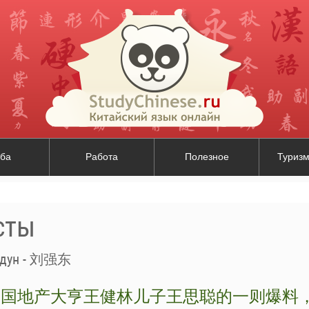
ба
Работа
Полезное
Туризм
сты
ндун - 刘强东
中国地产大亨王健林儿子王思聪的一则爆料