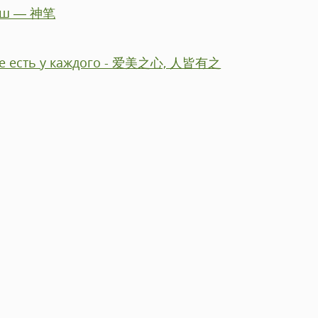
аш — 神笔
оте есть у каждого - 爱美之心, 人皆有之