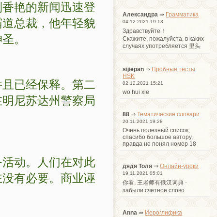
则香艳的新闻迅速登
Александра
⇒
Грамматика
霸道总裁，他年轻貌
04.12.2021 19:13
Здравствуйте！
神圣。
Cкажите, пожалуйста, в каких
случаях употребляется 里头
sijiepan
⇒
Пробные тесты
HSK
并且已经保释。第二
02.12.2021 15:21
wo hui xie
在明尼苏达州警察局
88
⇒
Тематические словари
20.11.2021 19:28
Очень полезный список,
спасибо большое автору,
правда не понял номер 18
务活动。人们在对此
дядя Толя
⇒
Онлайн-уроки
在没有必要。商业诬
19.11.2021 05:01
你看, 王老师有俄汉词典 -
забыли счетное слово
Anna
⇒
Иероглифика