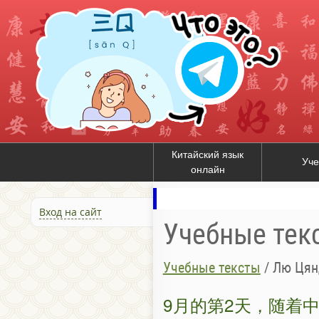
Китайский язык
Уче
онлайн
Вход на сайт
Учебные тек
Учебные тексты
/
Лю Ця
9月的第2天，随着