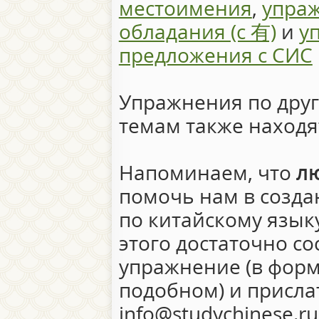
местоимения
,
упра
обладания (с 有)
и
у
предложения с СИС
Упражнения по дру
темам также находя
Напоминаем, что
л
помочь нам в созда
по китайскому язык
этого достаточно со
упражнение (в форм
подобном) и присла
info@studychinese.r