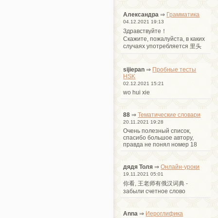
Александра
⇒
Грамматика
04.12.2021 19:13
Здравствуйте！
Cкажите, пожалуйста, в каких
случаях употребляется 里头
sijiepan
⇒
Пробные тесты
HSK
02.12.2021 15:21
wo hui xie
88
⇒
Тематические словари
20.11.2021 19:28
Очень полезный список,
спасибо большое автору,
правда не понял номер 18
дядя Толя
⇒
Онлайн-уроки
19.11.2021 05:01
你看, 王老师有俄汉词典 -
забыли счетное слово
Anna
⇒
Иероглифика