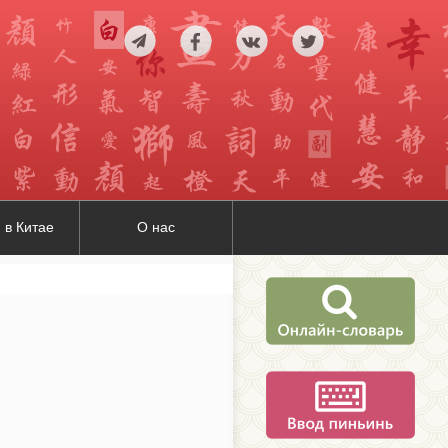
 в Китае
О нас