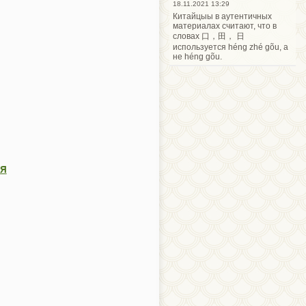
18.11.2021 13:29
Китайцыы в аутентичных
материалах считают, что в
словах 口，田， 日
используется héng zhé gõu, а
не héng gõu.
я