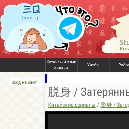
Китайский язык
Учеба
Рабо
онлайн
Вход на сайт
脱身 / Затерянны
Китайские сериалы
/
脱身 / Затер