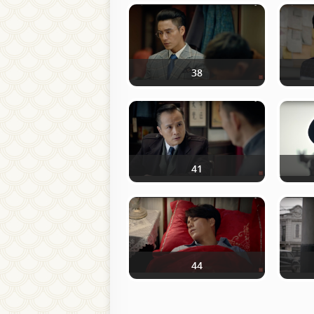
38
41
44