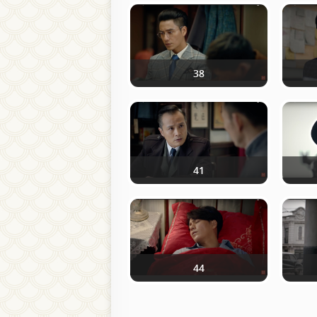
38
41
44