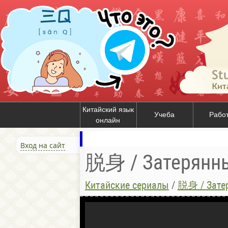
Китайский язык
Учеба
Рабо
онлайн
Вход на сайт
脱身 / Затерянны
Китайские сериалы
/
脱身 / Затер