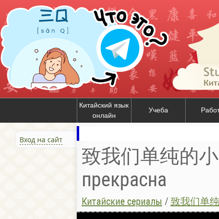
Китайский язык
Учеба
Рабо
онлайн
Вход на сайт
致我们单纯的小美好 
прекрасна
Китайские сериалы
/
致我们单纯的小美