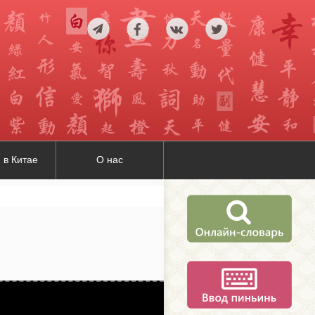
 в Китае
О нас