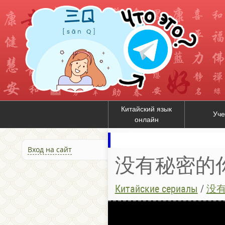
Китайский язык
Уче
онлайн
Вход на сайт
没有秘密的你 / 
Китайские сериалы
/
没有秘