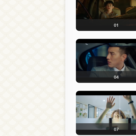
01
04
07