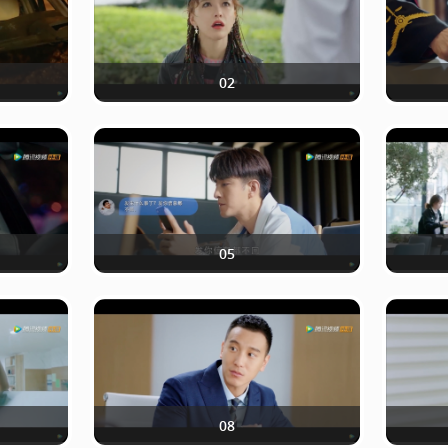
02
05
08