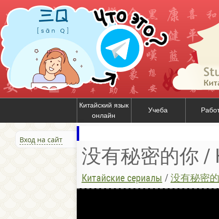
Китайский язык
Учеба
Рабо
онлайн
Вход на сайт
没有秘密的你 / Ник
Китайские сериалы
/
没有秘密的你 /