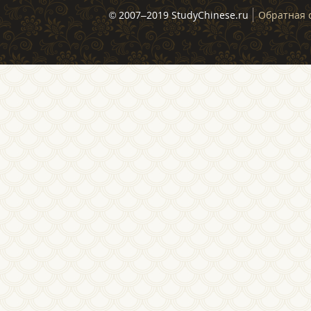
© 2007–2019 StudyChinese.ru
Обратная 