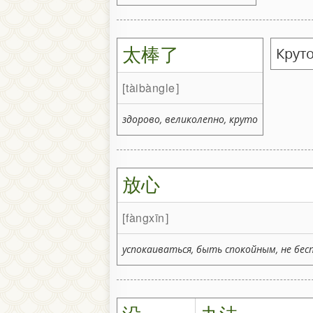
太棒了
Круто
tàibàngle
здорово, великолепно, круто
放心
fàngxīn
успокаиваться, быть спокойным, не бес