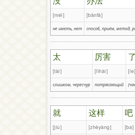
没
办法
méi
bànfǎ
не иметь, нет
способ, приём, метод, 
太
厉害
tài
lìhài
le
слишком, чересчур
потрясающий
(ча
就
这样
吧
jiù
zhèyàng
ba