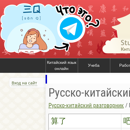
Китайский язык
Учеба
Рабо
онлайн
Вход на сайт
Русско-китайски
Русско-китайский разговорник
/
算了