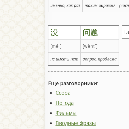
именно, как раз
таким образом
(част
没
问题
Б
méi
wèntí
не иметь, нет
вопрос, проблема
Еще разговорники:
Ссора
Погода
Фильмы
Вводные фразы