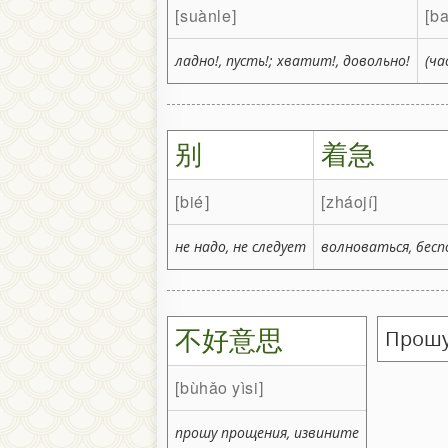
suànle
b
ладно!, пусть!; хватит!, довольно!
(ча
别
着急
bié
zháojí
не надо, не следует
волноваться, бесп
不好意思
Прошу
bùhǎo yìsi
прошу прощения, извините