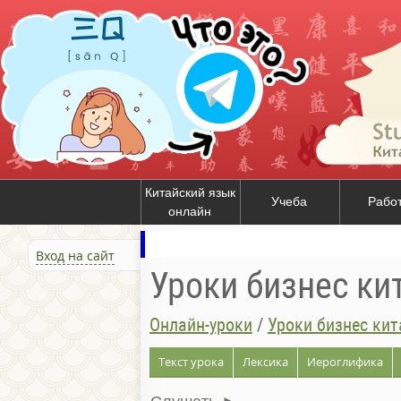
Китайский язык
Учеба
Рабо
онлайн
Вход на сайт
Уроки бизнес ки
Онлайн-уроки
/
Уроки бизнес кит
Текст урока
Лексика
Иероглифика