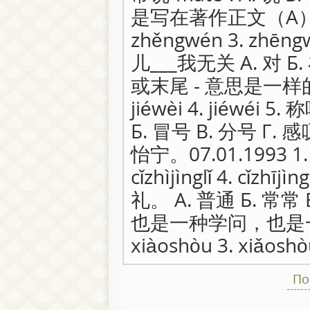
是写在著作正文（A）前的
zhěngwén 3. zhēng
儿___我无关 А. 对 Б. 
或末尾 - 意思是一样的。 1.
jiéwèi 4. jiéwéi
Б. 冒号 В. 分号 Г
怡宁。07.01.1993 1. cízh
cǐzhìjìnglǐ 4. cǐz
礼。 А. 普通 Б. 常常 
也是一种学问，也是一种艺术
xiàoshòu 3. xiǎoshò
По