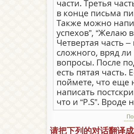
части. Третья час
в конце письма пиш
Также можно напи
успехов”, “Желаю в
Четвертая часть – 
сложного, вряд ли
вопросы. После под
есть пятая часть.
поймете, что еще 
написать постскри
что и “P.S”. Вроде
По
请把下列的对话翻译成