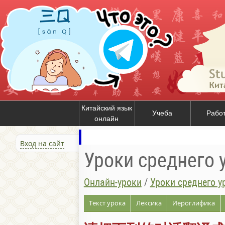
Китайский язык
Учеба
Рабо
онлайн
Вход на сайт
Уроки среднего 
Онлайн-уроки
/
Уроки среднего у
Текст урока
Лексика
Иероглифика