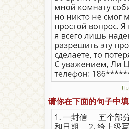
мной комнату соб
но никто не смог м
простой вопрос. Я
я всего лишь наде
разрешить эту про
сделаете, то поте
С уважением, Ли 
телефон: 186*****
По
请你在下面的句子中填
1. 一封信___五
和日期。 2. 给上