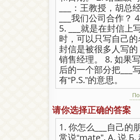
___：王教授，胡总经
___我们公司合作？ 
5. ___就是在封信上
时，可以只写自己的名
封信是被很多人写的，应
销售经理。 8. 如
后的一个部分把___写出
有“P.S.”的意思。
По
请你选择正确的答案
1. 你怎么___自
常说“mate”. А. 说 Б