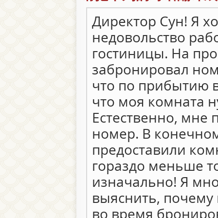
Директор Сун! Я х
недовольство раб
гостиницы. На пр
забронировал ном
что по прибытию в
что моя комната н
Естественно, мне
номер. В конечном
предоставили комн
гораздо меньше то
изначально! Я мно
выяснить, почему
во время брониро