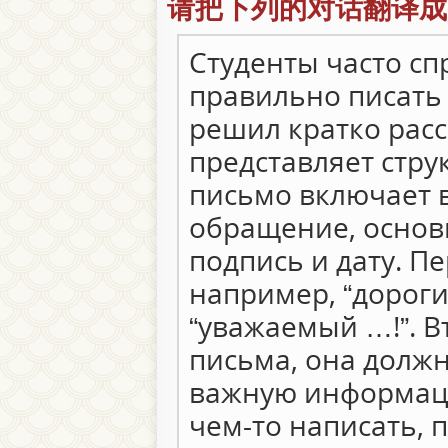
请把下列的对话翻译成
Студенты часто сп
правильно писать 
решил кратко расск
представляет стру
письмо включает в
обращение, основн
подпись и дату. П
например, “дороги
“уважаемый …!”. В
письма, она долж
важную информаци
чем-то написать, 