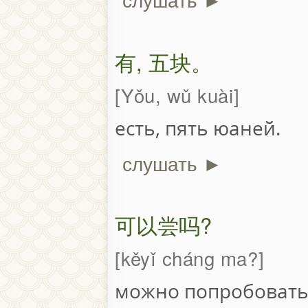
слушать ►
有, 五块。
Yǒu, wǔ kuài
есть, пять юаней.
слушать ►
可以尝吗?
kěyǐ cháng ma?
можно попробовать