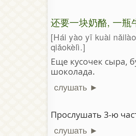
还要一块奶酪, 一
Hái yào yī kuài nǎilào
qiǎokèlì.
Еще кусочек сыра, б
шоколада.
слушать ►
Прослушать 3-ю част
слушать ►