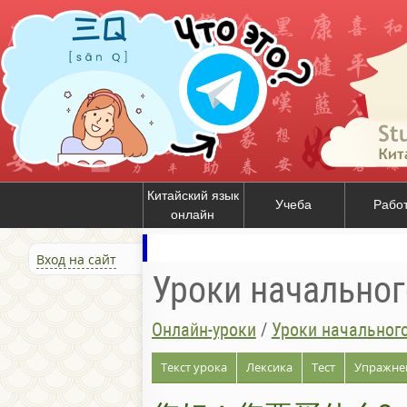
Китайский язык
Учеба
Рабо
онлайн
Вход на сайт
Уроки начальног
Онлайн-уроки
/
Уроки начального
Текст урока
Лексика
Тест
Упражне