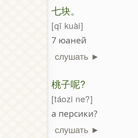
七块。
qī kuài
7 юаней
слушать ►
桃子呢?
táozi ne?
а персики?
слушать ►