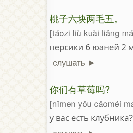
桃子六块两毛五。
táozi liù kuài liǎng 
персики 6 юаней 2 
слушать ►
你们有草莓吗?
nǐmen yǒu cǎoméi m
у вас есть клубника?