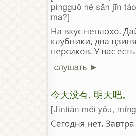
píngguǒ hé sān jīn tá
ma?
На вкус неплохо. Да
клубники, два цзиня
персиков. У вас ест
слушать ►
今天没有, 明天吧。
Jīntiān méi yǒu, míng
Сегодня нет. Завтра 