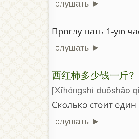
слушать ►
Прослушать 1-ую час
слушать ►
西红柿多少钱一斤?
Xīhóngshì duōshǎo qi
Cколько стоит один
слушать ►