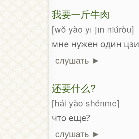
我要一斤牛肉
wǒ yào yī jīn niúròu
мне нужен один цзи
слушать ►
还要什么?
hái yào shénme
что еще?
слушать ►