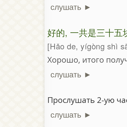
слушать ►
好的, 一共是三十五
Hǎo de, yígòng shì s
Хорошо, итого полу
слушать ►
Прослушать 2-ую час
слушать ►