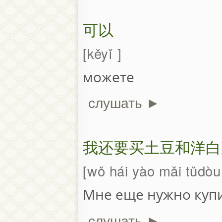
可以
kěyǐ
можете
слушать ►
我还要买土豆和洋白
wǒ hái yào mǎi tǔdòu
Мне еще нужно купи
слушать ►