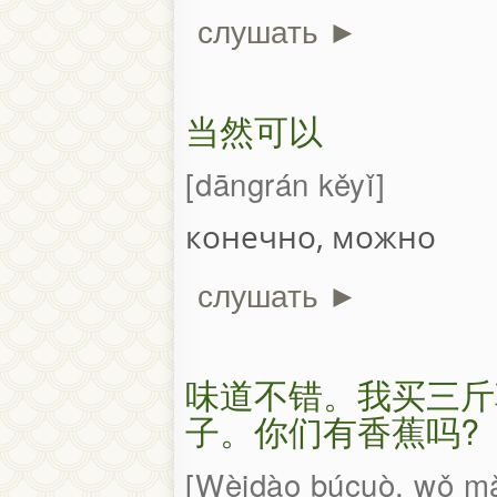
слушать ►
当然可以
dāngrán kěyǐ
конечно, можно
слушать ►
味道不错。我买三斤
子。你们有香蕉吗?
Wèidào búcuò, wǒ mǎi 