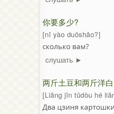
你要多少?
nǐ yào duōshǎo?
сколько вам?
слушать ►
两斤土豆和两斤洋白
Liǎng jīn tǔdòu hé li
Два цзиня картошки