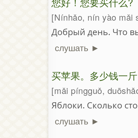
您好！您要买什么?
Nínhǎo, nín yào mǎi
Добрый день. Что в
слушать ►
买苹果。多少钱一斤
mǎi píngguǒ, duōshǎo
Яблоки. Сколько ст
слушать ►