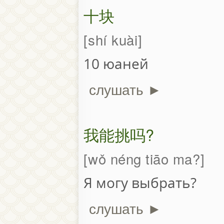
十块
shí kuài
10 юаней
слушать ►
我能挑吗?
wǒ néng tiāo ma?
Я могу выбрать?
слушать ►