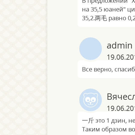
В предложении "Х
на 35,5 юаней" ц
35,2.两毛 равно 0,
admin
19.06.20
Все верно, спасиб
Вячес
19.06.20
一斤 это 1 дзин, н
Таким образом во