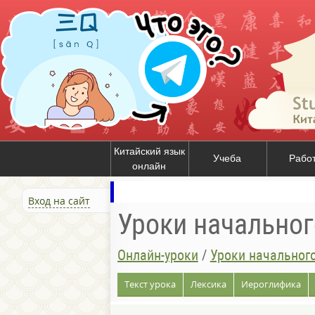
Китайский язык
Учеба
Рабо
онлайн
Вход на сайт
Уроки начальног
Онлайн-уроки
/
Уроки начального
Текст урока
Лексика
Иероглифика