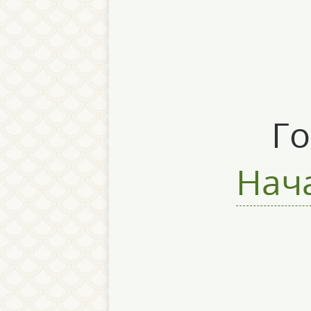
Го
Нача